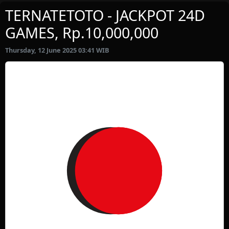
TERNATETOTO - JACKPOT 24D
GAMES, Rp.10,000,000
Thursday, 12 June 2025 03:41 WIB