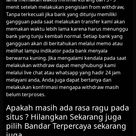
menit setelah melakukan pengisian from withdraw,
Tanpa terkecuali jika bank yang ditunju memiliki
gangguan pada saat melakukan transfer kami akan
memakan waktu lebih lama karena harus menunggu
bank yang tunju kembali normal. Setiap bank yang
gangguan akan di beritahukan melalui memo atau
melihat lampu indikator pada bank menyala
berwarna kuning. Jika mengalami kendala pada saat
melakukan withdraw dapat menghubungi kami
melalui live chat atau whatsapp yang hadir 24 jam
melayani anda, Anda juga dapat bertanya dan
melakukan konfrimasi mengapa withdraw masih
belum terproses.
Apakah masih ada rasa ragu pada
situs ? Hilangkan Sekarang juga
pilih Bandar Terpercaya sekarang
juga