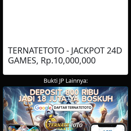
TERNATETOTO - JACKPOT 24D
GAMES, Rp.10,000,000
Bukti JP Lainnya: