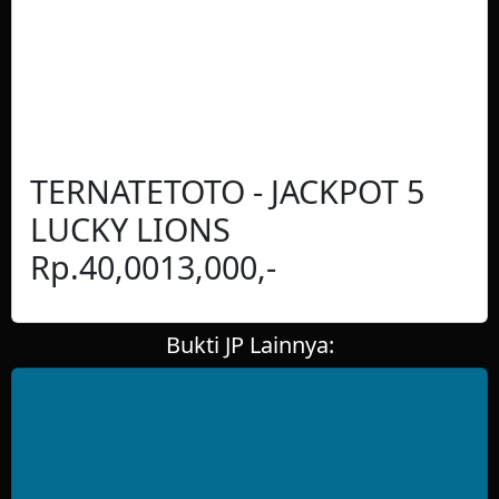
TERNATETOTO - JACKPOT 5
LUCKY LIONS
Rp.40,0013,000,-
Bukti JP Lainnya: