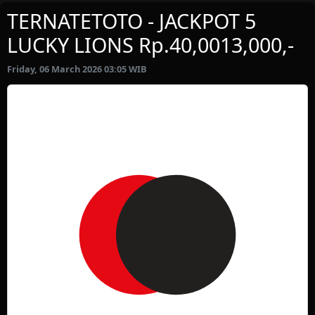
TERNATETOTO - JACKPOT 5
LUCKY LIONS Rp.40,0013,000,-
Friday, 06 March 2026 03:05 WIB