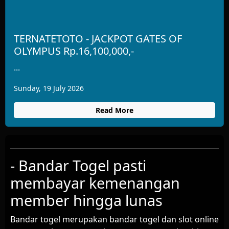
TERNATETOTO - JACKPOT GATES OF
OLYMPUS Rp.16,100,000,-
...
Sunday, 19 July 2026
Read More
- Bandar Togel pasti
membayar kemenangan
member hingga lunas
Bandar togel merupakan bandar togel dan slot online