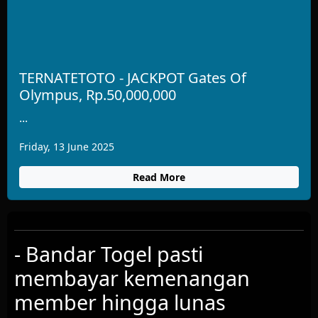
TERNATETOTO - JACKPOT Gates Of
Olympus, Rp.50,000,000
...
Friday, 13 June 2025
Read More
- Bandar Togel pasti
membayar kemenangan
member hingga lunas