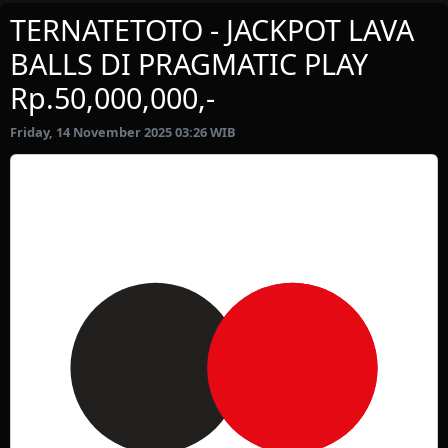
TERNATETOTO - JACKPOT LAVA
BALLS DI PRAGMATIC PLAY
Rp.50,000,000,-
Friday, 14 November 2025 03:26 WIB