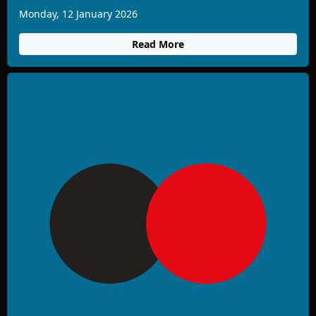
Monday, 12 January 2026
Read More