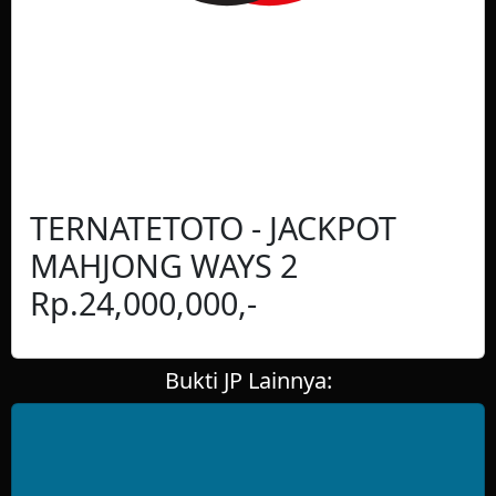
TERNATETOTO - JACKPOT
MAHJONG WAYS 2
Rp.24,000,000,-
Bukti JP Lainnya: