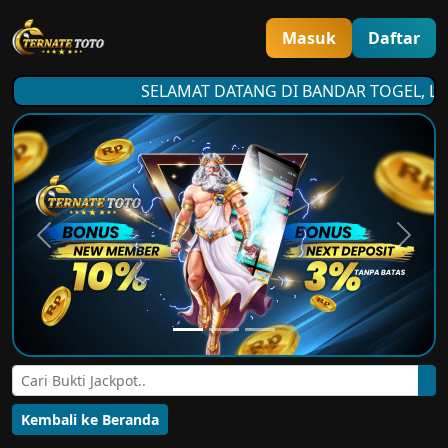
Masuk
Daftar
SELAMAT DATANG DI BANDAR TOGEL, LIVE 
Previous
Next
Kembali ke Beranda