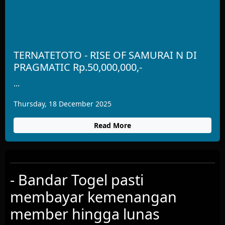
TERNATETOTO - RISE OF SAMURAI N DI
PRAGMATIC Rp.50,000,000,-
...
Thursday, 18 December 2025
Read More
- Bandar Togel pasti
membayar kemenangan
member hingga lunas