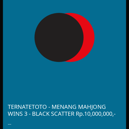
TERNATETOTO - MENANG MAHJONG
WINS 3 - BLACK SCATTER Rp.10,000,000,-
...