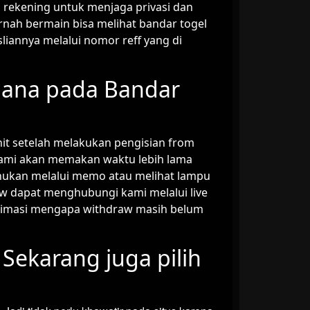
 rekening untuk menjaga privasi dan
nah bermain bisa melihat bandar togel
sliannya melalui nomor reff yang di
 dana pada Bandar
it setelah melakukan pengisian from
 kami akan memakan waktu lebih lama
hukan melalui memo atau melihat lampu
w dapat menghubungi kami melalui live
frimasi mengapa withdraw masih belum
Sekarang juga pilih