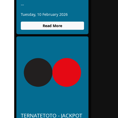
...
Tuesday, 10 February 2026
Read More
TERNATETOTO - JACKPOT