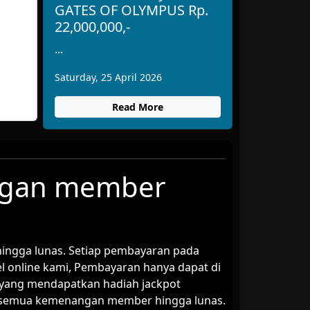
GATES OF OLYMPUS Rp.
22,000,000,-
...
Saturday, 25 April 2026
Read More
angan member
ingga lunas. Setiap pembayaran pada
el online kami, Pembayaran hanya dapat di
r yang mendapatkan hadiah jackpot
ar semua kemenangan member hingga lunas.