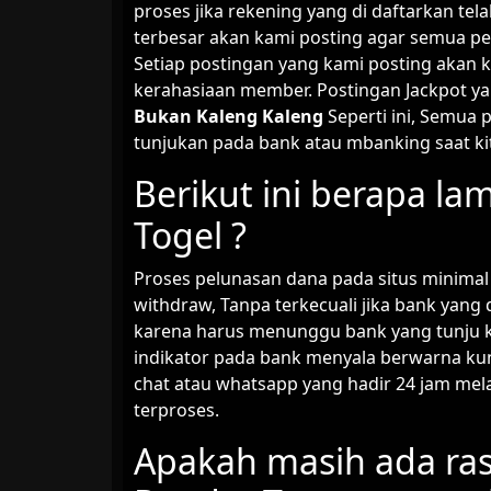
proses jika rekening yang di daftarkan t
terbesar akan kami posting agar semua p
Setiap postingan yang kami posting akan 
kerahasiaan member. Postingan Jackpot y
Bukan Kaleng Kaleng
Seperti ini, Semua p
tunjukan pada bank atau mbanking saat ki
Berikut ini berapa l
Togel ?
Proses pelunasan dana pada situs minimal
withdraw, Tanpa terkecuali jika bank yan
karena harus menunggu bank yang tunju k
indikator pada bank menyala berwarna kun
chat atau whatsapp yang hadir 24 jam me
terproses.
Apakah masih ada rasa