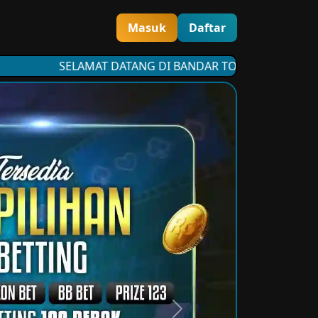
Masuk
Daftar
SELAMAT DATANG DI BANDAR TOGEL, LIVE CASINO & SLO
Next