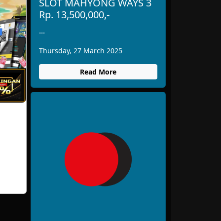
SLOT MAHYONG WAYS 3
Rp. 13,500,000,-
...
Thursday, 27 March 2025
Read More