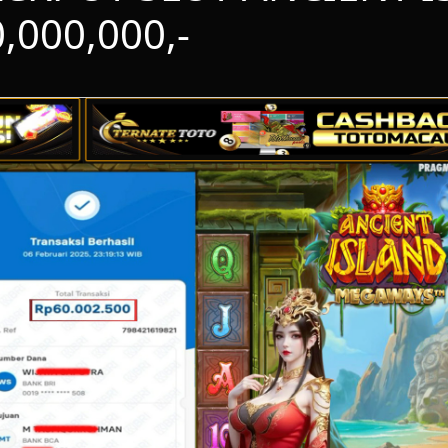
,000,000,-