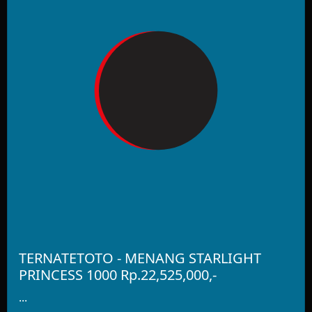
TERNATETOTO - MENANG STARLIGHT
PRINCESS 1000 Rp.22,525,000,-
...