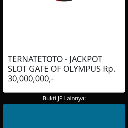
TERNATETOTO - JACKPOT
SLOT GATE OF OLYMPUS Rp.
30,000,000,-
Bukti JP Lainnya: