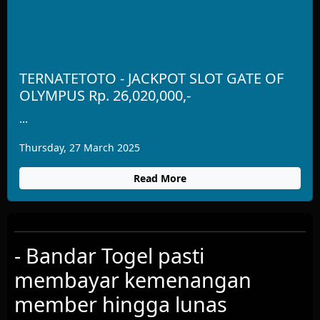
TERNATETOTO - JACKPOT SLOT GATE OF
OLYMPUS Rp. 26,020,000,-
...
Thursday, 27 March 2025
Read More
- Bandar Togel pasti
membayar kemenangan
member hingga lunas