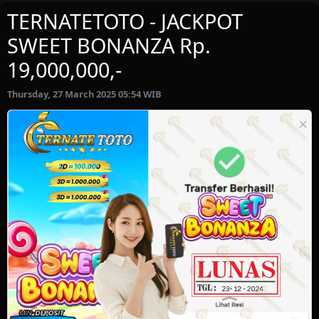
TERNATETOTO - JACKPOT
SWEET BONANZA Rp.
19,000,000,-
Thursday, 27 March 2025 05:54 WIB