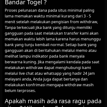
Bandar Togel ?
Proses pelunasan dana pada situs minimal paling
lama memakan waktu minimal kurang dari 3 - 5
menit setelah melakukan pengisian from withdraw,
Tanpa terkecuali jika bank yang ditunju memiliki
gangguan pada saat melakukan transfer kami akan
memakan waktu lebih lama karena harus menunggu
bank yang tunju kembali normal. Setiap bank yang
gangguan akan di beritahukan melalui memo atau
melihat lampu indikator pada bank menyala
berwarna kuning. Jika mengalami kendala pada saat
melakukan withdraw dapat menghubungi kami
melalui live chat atau whatsapp yang hadir 24 jam
melayani anda, Anda juga dapat bertanya dan
melakukan konfrimasi mengapa withdraw masih
belum terproses.
Apakah masih ada rasa ragu pada