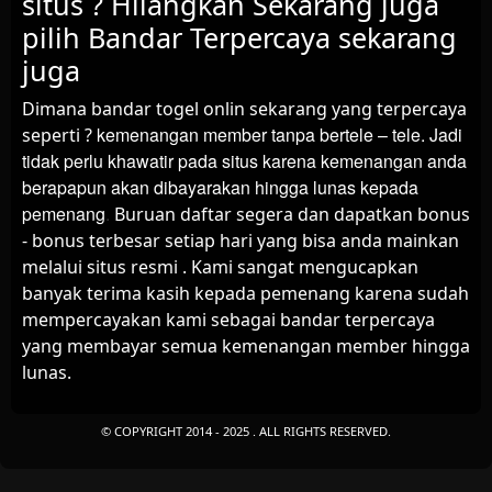
situs ? Hilangkan Sekarang juga
pilih Bandar Terpercaya sekarang
juga
Dimana bandar togel onlin sekarang yang terpercaya
kemenangan member tanpa bertele – tele. Jadi
seperti ?
tidak perlu khawatir pada situs karena kemenangan anda
berapapun akan dibayarakan hingga lunas kepada
pemenang
.
Buruan daftar segera dan dapatkan bonus
- bonus terbesar setiap hari yang bisa anda mainkan
melalui situs resmi . Kami sangat mengucapkan
banyak terima kasih kepada pemenang karena sudah
mempercayakan kami sebagai bandar terpercaya
yang membayar semua kemenangan member hingga
lunas.
© COPYRIGHT 2014 - 2025 . ALL RIGHTS RESERVED.