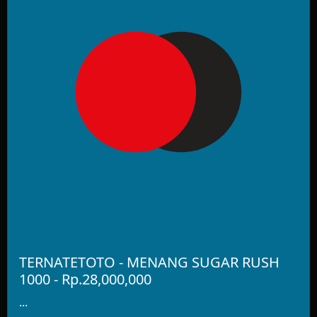
TERNATETOTO - MENANG SUGAR RUSH
1000 - Rp.28,000,000
...