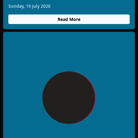
Sunday, 19 July 2026
Read More