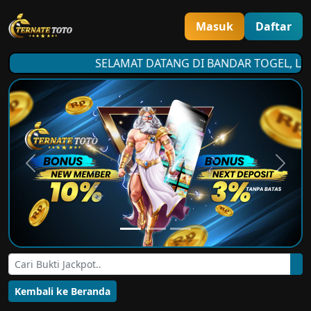
Masuk
Daftar
SELAMAT DATANG DI BANDAR TOGEL, LIVE 
Previous
Next
Kembali ke Beranda