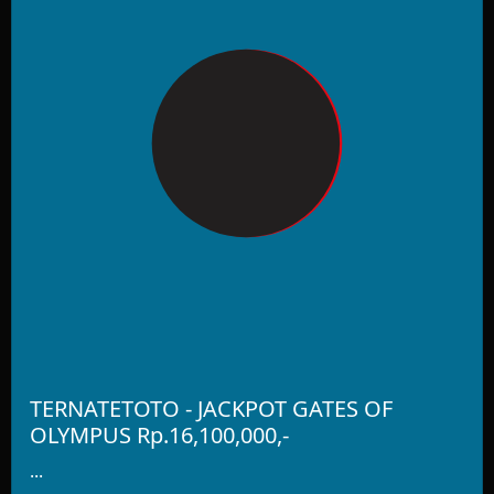
TERNATETOTO - JACKPOT GATES OF
OLYMPUS Rp.16,100,000,-
...