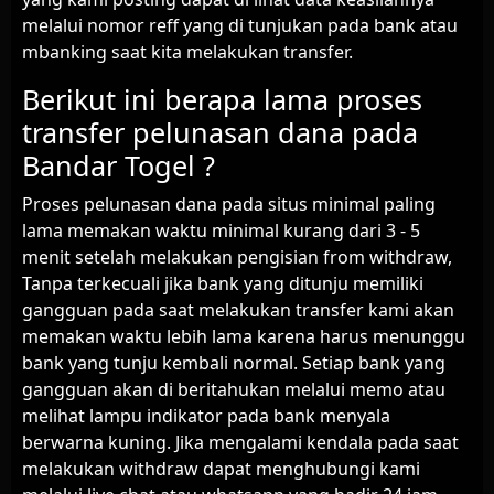
melalui nomor reff yang di tunjukan pada bank atau
mbanking saat kita melakukan transfer.
Berikut ini berapa lama proses
transfer pelunasan dana pada
Bandar Togel ?
Proses pelunasan dana pada situs minimal paling
lama memakan waktu minimal kurang dari 3 - 5
menit setelah melakukan pengisian from withdraw,
Tanpa terkecuali jika bank yang ditunju memiliki
gangguan pada saat melakukan transfer kami akan
memakan waktu lebih lama karena harus menunggu
bank yang tunju kembali normal. Setiap bank yang
gangguan akan di beritahukan melalui memo atau
melihat lampu indikator pada bank menyala
berwarna kuning. Jika mengalami kendala pada saat
melakukan withdraw dapat menghubungi kami