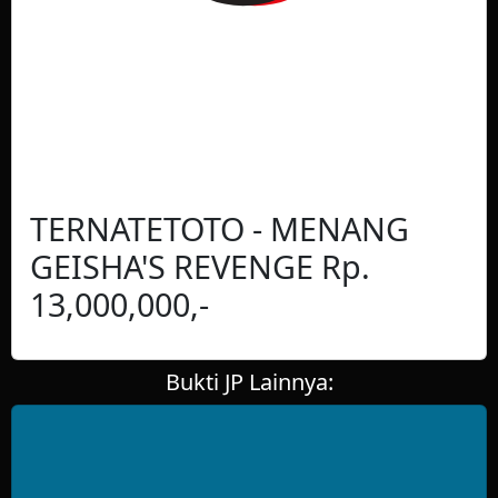
TERNATETOTO - MENANG
GEISHA'S REVENGE Rp.
13,000,000,-
Bukti JP Lainnya: