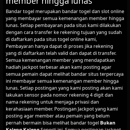
member hingga lunas
Bandar togel merupakan bandar togel dan slot online
yang membayar semua kemenangan member hingga
lunas. Setiap pembayaran pada situs kami dilakukan
dengan cara transfer ke rekening tujuan yang sudah
di daftarkan pada situs togel online kami,
Pembayaran hanya dapat di proses jika rekening
yang di daftarkan telah valid dan dapat di transfer.
Semua kemenangan member yang mendapatkan
hadiah jackpot terbesar akan kami posting agar
semua pemain dapat melihat bandar situs terpercaya
ini membayar semua kemenangan member hingga
lunas. Setiap postingan yang kami posting akan kami
lakukan sensor pada nomor rekening 4 digit dan
nama rekening untuk menjaga privasi dan
kerahasiaan member. Postingan Jackpot yang kami
posting agar member atau pemain yang belum
pernah bermain bisa melihat bandar togel
Bukan
Kaleng Kaleng
Seperti ini, Semua postingan jackpot