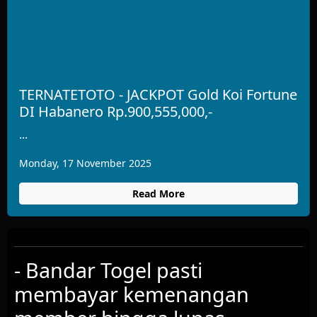
TERNATETOTO - JACKPOT Gold Koi Fortune
DI Habanero Rp.900,555,000,-
...
Monday, 17 November 2025
Read More
- Bandar Togel pasti
membayar kemenangan