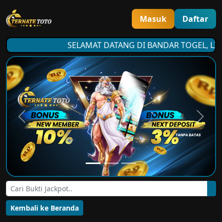
Masuk
Daftar
SELAMAT DATANG DI BANDAR TOGEL, LIVE 
Previous
Next
Kembali ke Beranda