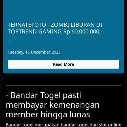
TERNATETOTO - ZOMBI LIBURAN DI
TOPTREND GAMING Rp.60,000,000,-
...
Tuesday, 16 December 2025
Read More
- Bandar Togel pasti
membayar kemenangan
member hingga lunas
Bandar togel merupakan bandar togel dan slot online