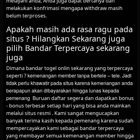
melayani anda, Anda juga dapat bertanya dan
melakukan konfrimasi mengapa withdraw masih
belum terproses.
Apakah masih ada rasa ragu pada
situs ? Hilangkan Sekarang juga
pilih Bandar Terpercaya sekarang
juga
Dimana bandar togel onlin sekarang yang terpercaya
kemenangan member tanpa bertele – tele. Jadi
seperti ?
tidak perlu khawatir pada situs karena kemenangan anda
berapapun akan dibayarakan hingga lunas kepada
pemenang
.
Buruan daftar segera dan dapatkan bonus
- bonus terbesar setiap hari yang bisa anda mainkan
melalui situs resmi . Kami sangat mengucapkan
banyak terima kasih kepada pemenang karena sudah
mempercayakan kami sebagai bandar terpercaya
yang membayar semua kemenangan member hingga