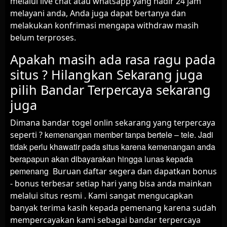
melalui live chat atau whatsapp yang hadir 24 jam
melayani anda, Anda juga dapat bertanya dan
melakukan konfrimasi mengapa withdraw masih
belum terproses.
Apakah masih ada rasa ragu pada
situs ? Hilangkan Sekarang juga
pilih Bandar Terpercaya sekarang
juga
Dimana bandar togel onlin sekarang yang terpercaya
kemenangan member tanpa bertele – tele. Jadi
seperti ?
tidak perlu khawatir pada situs karena kemenangan anda
berapapun akan dibayarakan hingga lunas kepada
pemenang
.
Buruan daftar segera dan dapatkan bonus
- bonus terbesar setiap hari yang bisa anda mainkan
melalui situs resmi . Kami sangat mengucapkan
banyak terima kasih kepada pemenang karena sudah
mempercayakan kami sebagai bandar terpercaya