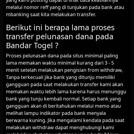
melalui nomor reff yang di tunjukan pada bank atau
mbanking saat kita melakukan transfer.
Berikut ini berapa lama proses
transfer pelunasan dana pada
Bandar Togel ?
Proses pelunasan dana pada situs minimal paling
lama memakan waktu minimal kurang dari 3 - 5
menit setelah melakukan pengisian from withdraw,
Tanpa terkecuali jika bank yang ditunju memiliki
gangguan pada saat melakukan transfer kami akan
memakan waktu lebih lama karena harus menunggu
bank yang tunju kembali normal. Setiap bank yang
gangguan akan di beritahukan melalui memo atau
melihat lampu indikator pada bank menyala
berwarna kuning. Jika mengalami kendala pada saat
melakukan withdraw dapat menghubungi kami