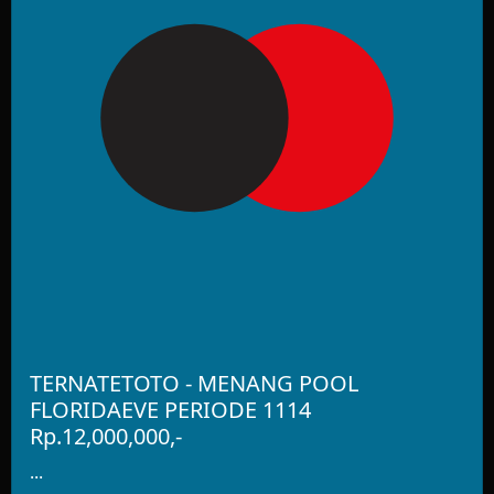
TERNATETOTO - MENANG POOL
FLORIDAEVE PERIODE 1114
Rp.12,000,000,-
...