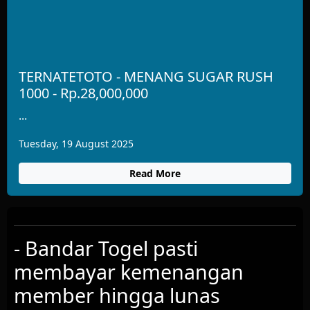
TERNATETOTO - MENANG SUGAR RUSH
1000 - Rp.28,000,000
...
Tuesday, 19 August 2025
Read More
- Bandar Togel pasti
membayar kemenangan
member hingga lunas