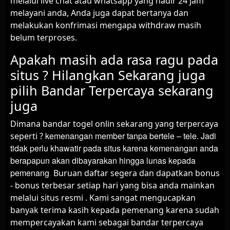
melalui live chat atau whatsapp yang hadir 24 jam
melayani anda, Anda juga dapat bertanya dan
melakukan konfrimasi mengapa withdraw masih
belum terproses.
Apakah masih ada rasa ragu pada
situs ? Hilangkan Sekarang juga
pilih Bandar Terpercaya sekarang
juga
Dimana bandar togel onlin sekarang yang terpercaya
kemenangan member tanpa bertele – tele. Jadi
seperti ?
tidak perlu khawatir pada situs karena kemenangan anda
berapapun akan dibayarakan hingga lunas kepada
pemenang
.
Buruan daftar segera dan dapatkan bonus
- bonus terbesar setiap hari yang bisa anda mainkan
melalui situs resmi . Kami sangat mengucapkan
banyak terima kasih kepada pemenang karena sudah
mempercayakan kami sebagai bandar terpercaya