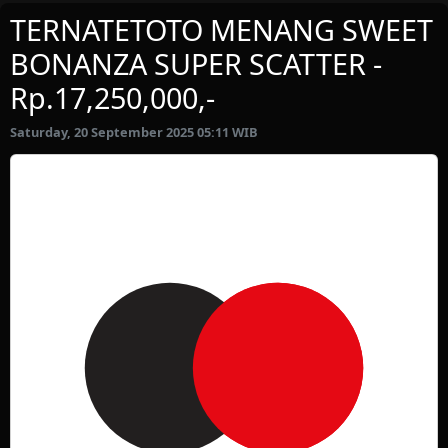
TERNATETOTO MENANG SWEET
BONANZA SUPER SCATTER -
Rp.17,250,000,-
Saturday, 20 September 2025 05:11 WIB