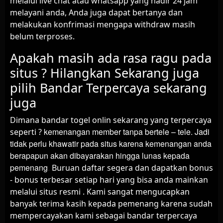
melalui live chat atau whatsapp yang hadir 24 jam
melayani anda, Anda juga dapat bertanya dan
melakukan konfrimasi mengapa withdraw masih
belum terproses.
Apakah masih ada rasa ragu pada
situs ? Hilangkan Sekarang juga
pilih Bandar Terpercaya sekarang
juga
Dimana bandar togel onlin sekarang yang terpercaya
kemenangan member tanpa bertele – tele. Jadi
seperti ?
tidak perlu khawatir pada situs karena kemenangan anda
berapapun akan dibayarakan hingga lunas kepada
pemenang
.
Buruan daftar segera dan dapatkan bonus
- bonus terbesar setiap hari yang bisa anda mainkan
melalui situs resmi . Kami sangat mengucapkan
banyak terima kasih kepada pemenang karena sudah
mempercayakan kami sebagai bandar terpercaya