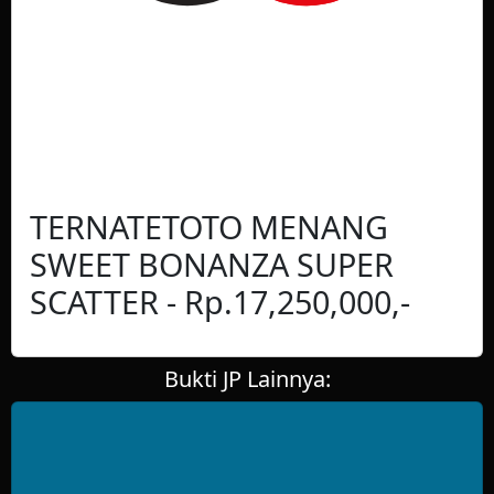
TERNATETOTO MENANG
SWEET BONANZA SUPER
SCATTER - Rp.17,250,000,-
Bukti JP Lainnya: