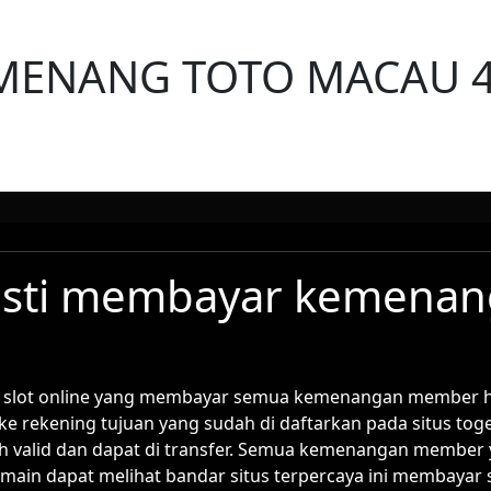
 MENANG TOTO MACAU 
pasti membayar kemen
n slot online yang membayar semua kemenangan member h
 ke rekening tujuan yang sudah di daftarkan pada situs tog
elah valid dan dapat di transfer. Semua kemenangan membe
emain dapat melihat bandar situs terpercaya ini membay