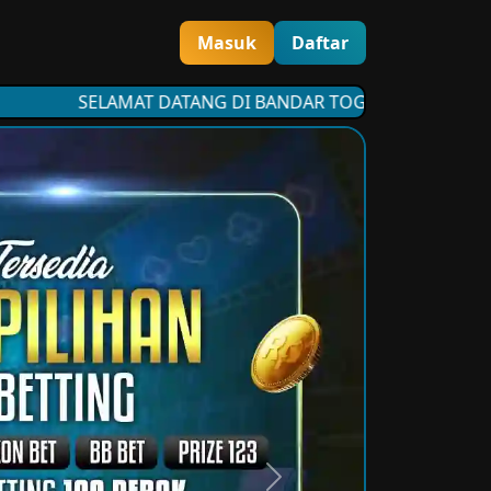
Masuk
Daftar
SELAMAT DATANG DI BANDAR TOGEL, LIVE CASINO & SLO
Next