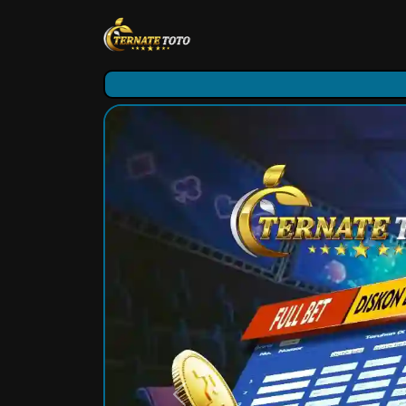
Previous