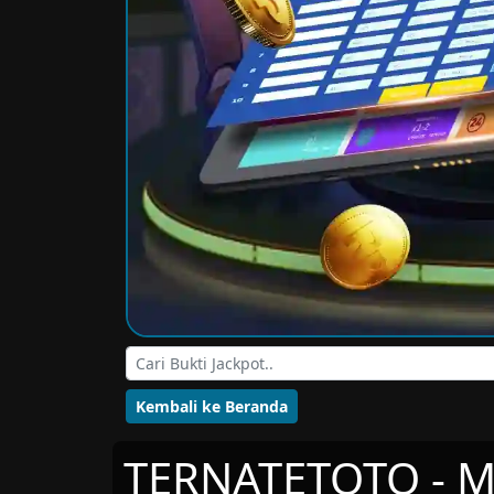
Kembali ke Beranda
TERNATETOTO - M