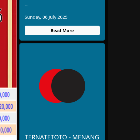
...
Sunday, 06 July 2025
Read More
TERNATETOTO - MENANG