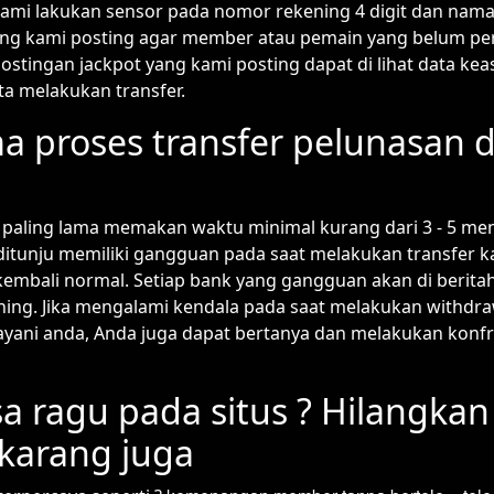
kami lakukan sensor pada nomor rekening 4 digit dan nama
ang kami posting agar member atau pemain yang belum per
ostingan jackpot yang kami posting dapat di lihat data kea
ta melakukan transfer.
ama proses transfer pelunasan
 paling lama memakan waktu minimal kurang dari 3 - 5 men
g ditunju memiliki gangguan pada saat melakukan transfer
embali normal. Setiap bank yang gangguan akan di berita
ing. Jika mengalami kendala pada saat melakukan withdra
layani anda, Anda juga dapat bertanya dan melakukan kon
 ragu pada situs ? Hilangkan 
karang juga