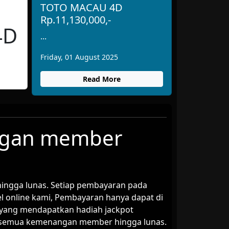
TOTO MACAU 4D
Rp.11,130,000,-
4D
...
Friday, 01 August 2025
Read More
angan member
ingga lunas. Setiap pembayaran pada
el online kami, Pembayaran hanya dapat di
r yang mendapatkan hadiah jackpot
ar semua kemenangan member hingga lunas.