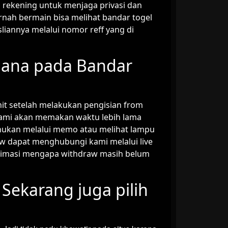
 rekening untuk menjaga privasi dan
nah bermain bisa melihat bandar togel
sliannya melalui nomor reff yang di
 dana pada Bandar
it setelah melakukan pengisian from
 kami akan memakan waktu lebih lama
hukan melalui memo atau melihat lampu
w dapat menghubungi kami melalui live
frimasi mengapa withdraw masih belum
Sekarang juga pilih