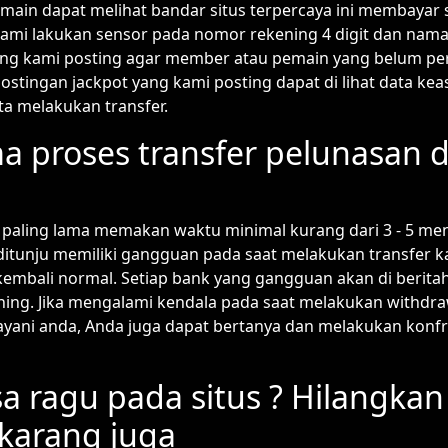
emain dapat melihat bandar situs terpercaya ini membay
kami lakukan sensor pada nomor rekening 4 digit dan nama
ang kami posting agar member atau pemain yang belum per
ostingan jackpot yang kami posting dapat di lihat data kea
ta melakukan transfer.
ama proses transfer pelunasan
 paling lama memakan waktu minimal kurang dari 3 - 5 men
g ditunju memiliki gangguan pada saat melakukan transfer
embali normal. Setiap bank yang gangguan akan di berita
ing. Jika mengalami kendala pada saat melakukan withdra
layani anda, Anda juga dapat bertanya dan melakukan kon
 ragu pada situs ? Hilangkan 
karang juga