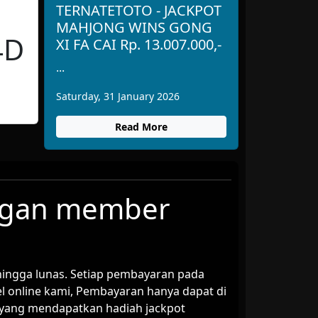
TERNATETOTO - JACKPOT
MAHJONG WINS GONG
4D
XI FA CAI Rp. 13.007.000,-
...
Saturday, 31 January 2026
Read More
angan member
ingga lunas. Setiap pembayaran pada
el online kami, Pembayaran hanya dapat di
r yang mendapatkan hadiah jackpot