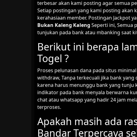
terbesar akan kami posting agar semua p
Setiap postingan yang kami posting akan 
kerahasiaan member. Postingan Jackpot y
Bukan Kaleng Kaleng
Seperti ini, Semua p
tunjukan pada bank atau mbanking saat ki
Berikut ini berapa l
Togel ?
Proses pelunasan dana pada situs minimal
withdraw, Tanpa terkecuali jika bank yan
karena harus menunggu bank yang tunju k
indikator pada bank menyala berwarna kun
chat atau whatsapp yang hadir 24 jam me
terproses.
Apakah masih ada rasa
Bandar Terpercaya se