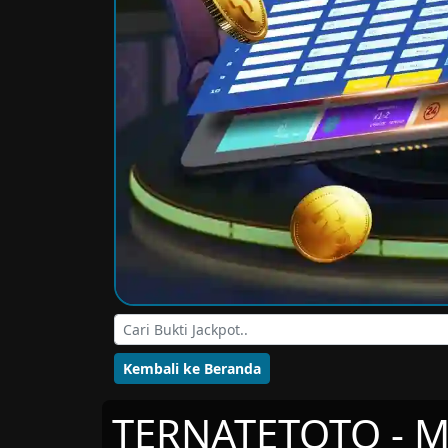
Kembali ke Beranda
TERNATETOTO - M