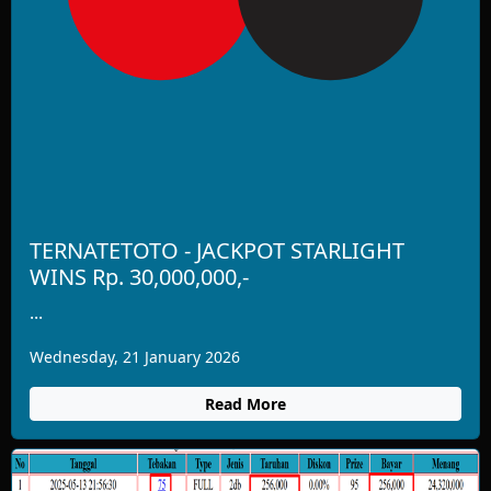
TERNATETOTO - JACKPOT STARLIGHT
WINS Rp. 30,000,000,-
...
Wednesday, 21 January 2026
Read More