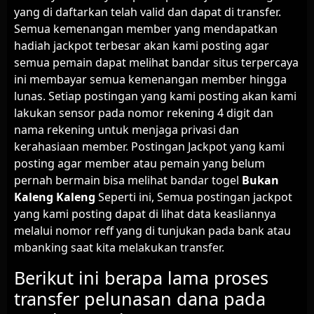
yang di daftarkan telah valid dan dapat di transfer.
Semua kemenangan member yang mendapatkan
hadiah jackpot terbesar akan kami posting agar
semua pemain dapat melihat bandar situs terpercaya
ini membayar semua kemenangan member hingga
lunas. Setiap postingan yang kami posting akan kami
lakukan sensor pada nomor rekening 4 digit dan
nama rekening untuk menjaga privasi dan
kerahasiaan member. Postingan Jackpot yang kami
posting agar member atau pemain yang belum
pernah bermain bisa melihat bandar togel
Bukan
Kaleng Kaleng
Seperti ini, Semua postingan jackpot
yang kami posting dapat di lihat data keasliannya
melalui nomor reff yang di tunjukan pada bank atau
mbanking saat kita melakukan transfer.
Berikut ini berapa lama proses
transfer pelunasan dana pada