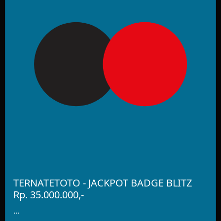
TERNATETOTO - JACKPOT BADGE BLITZ
Rp. 35.000.000,-
...