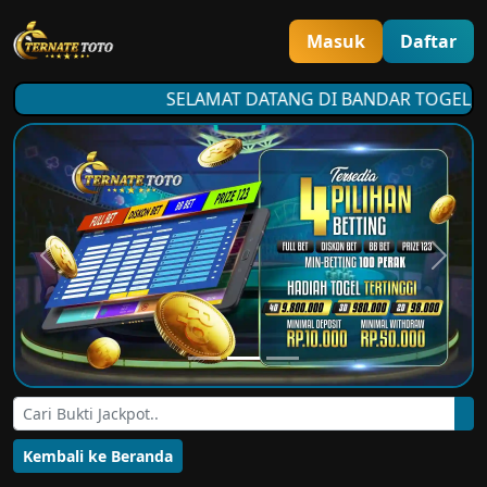
Masuk
Daftar
SELAMAT DATANG DI BANDAR TOGEL, LIV
Previous
Next
Kembali ke Beranda