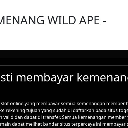
MENANG WILD APE -
pasti membayar kemen
n slot online yang membayar semua kemenangan member h
 ke rekening tujuan yang sudah di daftarkan pada situs tog
elah valid dan dapat di transfer. Semua kemenangan membe
emain dapat melihat bandar situs terpercaya ini membay