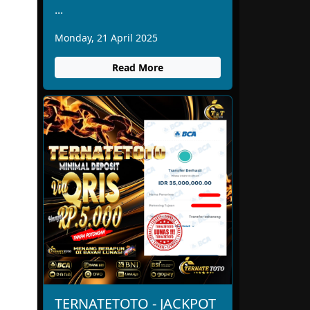
...
Monday, 21 April 2025
Read More
TERNATETOTO - JACKPOT