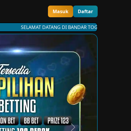
Masuk
Daftar
SELAMAT DATANG DI BANDAR TOGEL, LIVE CASINO & SLO
Next