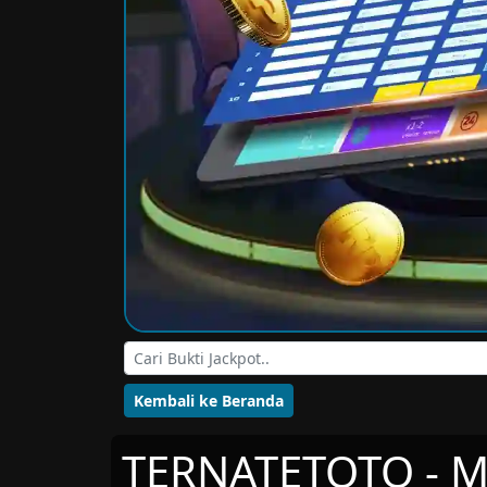
Kembali ke Beranda
TERNATETOTO - M