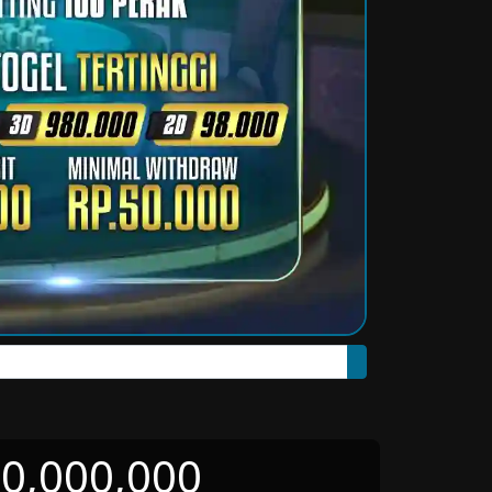
0,000,000