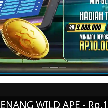
ENANG WILD APE - Rp.1