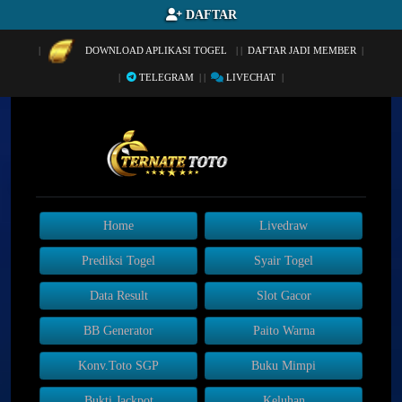
×
DAFTAR
DOWNLOAD APLIKASI TOGEL
DAFTAR JADI MEMBER
TELEGRAM
LIVECHAT
Home
Livedraw
Prediksi Togel
Syair Togel
Data Result
Slot Gacor
BB Generator
Paito Warna
Konv.Toto SGP
Buku Mimpi
Bukti Jackpot
Keluhan