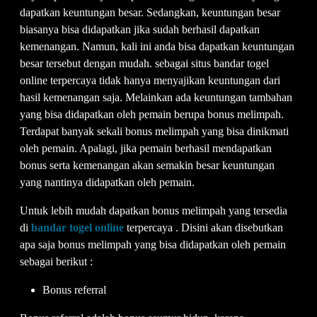
dapatkan keuntungan besar. Sedangkan, keuntungan besar
biasanya bisa didapatkan jika sudah berhasil dapatkan
kemenangan. Namun, kali ini anda bisa dapatkan keuntungan
besar tersebut dengan mudah. sebagai situs bandar togel
online terpercaya tidak hanya menyajikan keuntungan dari
hasil kemenangan saja. Melainkan ada keuntungan tambahan
yang bisa didapatkan oleh pemain berupa bonus melimpah.
Terdapat banyak sekali bonus melimpah yang bisa dinikmati
oleh pemain. Apalagi, jika pemain berhasil mendapatkan
bonus serta kemenangan akan semakin besar keuntungan
yang nantinya didapatkan oleh pemain.
Untuk lebih mudah dapatkan bonus melimpah yang tersedia
di
bandar togel online
terpercaya . Disini akan disebutkan
apa saja bonus melimpah yang bisa didapatkan oleh pemain
sebagai berikut :
Bonus referral