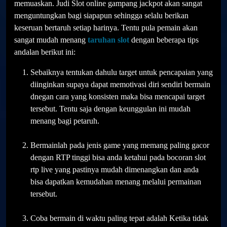
memuaskan. Judi Slot online gampang jackpot akan sangat
menguntungkan bagi siapapun sehingga selalu berikan
keseruan bertaruh setiap harinya. Tentu pula pemain akan
sangat mudah menang
taruhan slot
dengan beberapa tips
andalan berikut ini:
Sebaiknya tentukan dahulu target untuk pencapaian yang
diinginkan supaya dapat memotivasi diri sendiri bermain
dnegan cara yang konsisten maka bisa mencapai target
tersebut. Tentu saja dengan keunggulan ini mudah
menang bagi petaruh.
Bermainlah pada jenis game yang memang paling gacor
dengan RTP tinggi bisa anda ketahui pada bocoran slot
rtp live yang pastinya mudah dimenangkan dan anda
bisa dapatkan kemudahan menang melalui permainan
tersebut.
Coba bermain di waktu paling tepat adalah Ketika tidak