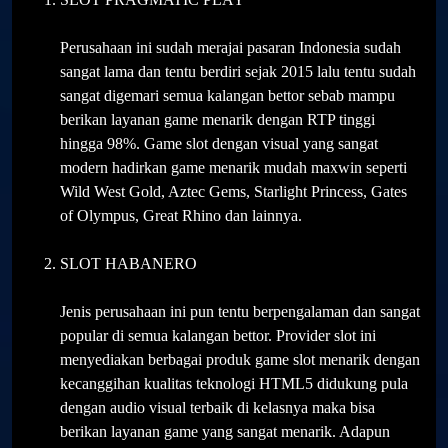
Perusahaan ini sudah merajai pasaran Indonesia sudah
sangat lama dan tentu berdiri sejak 2015 lalu tentu sudah
sangat digemari semua kalangan bettor sebab mampu
berikan layanan game menarik dengan RTP tinggi
hingga 98%. Game slot dengan visual yang sangat
modern hadirkan game menarik mudah maxwin seperti
Wild West Gold, Aztec Gems, Starlight Princess, Gates
of Olympus, Great Rhino dan lainnya.
SLOT HABANERO
Jenis perusahaan ini pun tentu berpengalaman dan sangat
popular di semua kalangan bettor. Provider slot ini
menyediakan berbagai produk game slot menarik dengan
kecanggihan kualitas teknologi HTML5 didukung pula
dengan audio visual terbaik di kelasnya maka bisa
berikan layanan game yang sangat menarik. Adapun