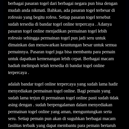
berbagai pasaran togel dari berbagai negara pun bisa dengan
mudah anda nikmati. Bahkan, ada pasaran togel terbesar di
rofessio yang begitu rofess. Setiap pasaran togel tersebut
sudah tersedia di bandar togel online terpercaya . Adanya
pasaran togel online menjadikan permainan togel lebih
rofessio sehingga permainan togel pun jadi seru untuk
dimainkan dan menawarkan keuntungan besar untuk semua
pemainnya. Pasaran togel juga bisa membantu para pemain
untuk dapatkan kemenangan lebih cepat. Berbagai macam
hadiah melimpah telah tersedia di bandar togel online
terpercaya .
adalah bandar togel online terpercaya yang sudah lama hadir
menyediakan permainan togel online. Bagi pemain yang
sudah lama terjun di permainan togel online pasti sudah tidak
asing dengan . sudah berpengalaman dalam menyediakan
permainan togel online yang aman, menguntungkan serta
seru. Setiap pemain pun akan di suguhkan berbagai macam
fasilitas terbaik yang dapat membantu para pemain bertaruh