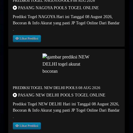
PREDIKSI TOGEL NAGOYA POOLS 08 AUG 2026
PASANG NAGOYA POOLS TOGEL ONLINE
Prediksi Togel NAGOYA Hari ini Tanggal 08 August 2026,
Bocoran & Info Akurat yang pasti JP Togel Online Dari Bandar
.
Lihat Prediksi
PREDIKSI TOGEL NEW DELHI POOLS 08 AUG 2026
PASANG NEW DELHI POOLS TOGEL ONLINE
Prediksi Togel NEW DELHI Hari ini Tanggal 08 August 2026,
Bocoran & Info Akurat yang pasti JP Togel Online Dari Bandar
.
Lihat Prediksi