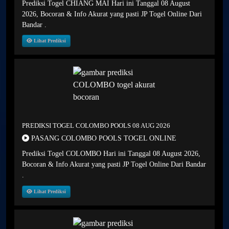
Prediksi Togel CHIANG MAI Hari ini Tanggal 08 August
2026, Bocoran & Info Akurat yang pasti JP Togel Online Dari
Bandar .
Lihat Prediksi
PREDIKSI TOGEL COLOMBO POOLS 08 AUG 2026
PASANG COLOMBO POOLS TOGEL ONLINE
Prediksi Togel COLOMBO Hari ini Tanggal 08 August 2026,
Bocoran & Info Akurat yang pasti JP Togel Online Dari Bandar
.
Lihat Prediksi