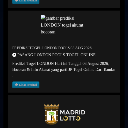
Lihat Prediksi
PREDIKSI TOGEL LONDON POOLS 08 AUG 2026
PASANG LONDON POOLS TOGEL ONLINE
Prediksi Togel LONDON Hari ini Tanggal 08 August 2026,
Bocoran & Info Akurat yang pasti JP Togel Online Dari Bandar
.
Lihat Prediksi