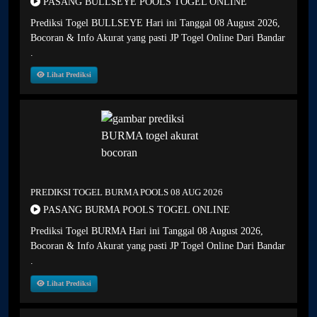
PASANG BULLSEYE POOLS TOGEL ONLINE
Prediksi Togel BULLSEYE Hari ini Tanggal 08 August 2026,
Bocoran & Info Akurat yang pasti JP Togel Online Dari Bandar
.
Lihat Prediksi
PREDIKSI TOGEL BURMA POOLS 08 AUG 2026
PASANG BURMA POOLS TOGEL ONLINE
Prediksi Togel BURMA Hari ini Tanggal 08 August 2026,
Bocoran & Info Akurat yang pasti JP Togel Online Dari Bandar
.
Lihat Prediksi