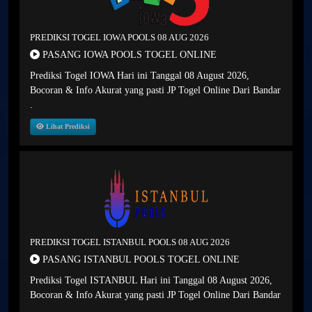
PREDIKSI TOGEL IOWA POOLS 08 AUG 2026
PASANG IOWA POOLS TOGEL ONLINE
Prediksi Togel IOWA Hari ini Tanggal 08 August 2026,
Bocoran & Info Akurat yang pasti JP Togel Online Dari Bandar
.
Lihat Prediksi
PREDIKSI TOGEL ISTANBUL POOLS 08 AUG 2026
PASANG ISTANBUL POOLS TOGEL ONLINE
Prediksi Togel ISTANBUL Hari ini Tanggal 08 August 2026,
Bocoran & Info Akurat yang pasti JP Togel Online Dari Bandar
.