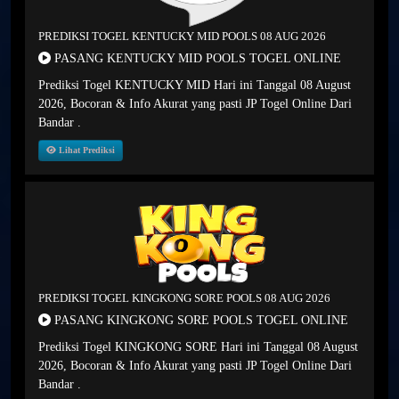
PREDIKSI TOGEL KENTUCKY MID POOLS 08 AUG 2026
PASANG KENTUCKY MID POOLS TOGEL ONLINE
Prediksi Togel KENTUCKY MID Hari ini Tanggal 08 August
2026, Bocoran & Info Akurat yang pasti JP Togel Online Dari
Bandar .
Lihat Prediksi
PREDIKSI TOGEL KINGKONG SORE POOLS 08 AUG 2026
PASANG KINGKONG SORE POOLS TOGEL ONLINE
Prediksi Togel KINGKONG SORE Hari ini Tanggal 08 August
2026, Bocoran & Info Akurat yang pasti JP Togel Online Dari
Bandar .