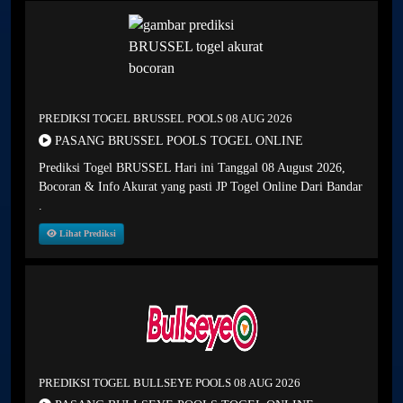
PREDIKSI TOGEL BRUSSEL POOLS 08 AUG 2026
PASANG BRUSSEL POOLS TOGEL ONLINE
Prediksi Togel BRUSSEL Hari ini Tanggal 08 August 2026,
Bocoran & Info Akurat yang pasti JP Togel Online Dari Bandar
.
Lihat Prediksi
PREDIKSI TOGEL BULLSEYE POOLS 08 AUG 2026