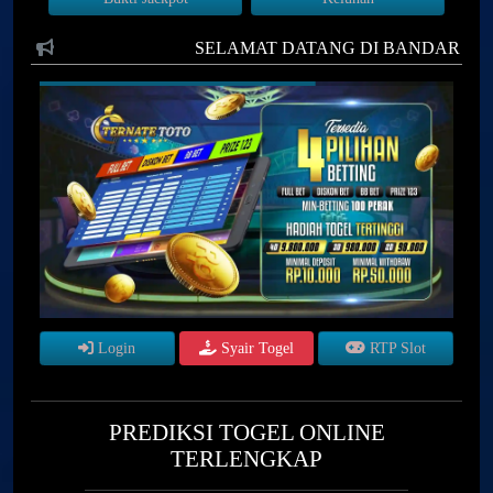
SELAMAT DATANG DI BANDAR TOGEL, L
Login
Syair Togel
RTP Slot
PREDIKSI TOGEL ONLINE
TERLENGKAP