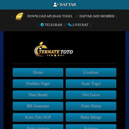
×
DAFTAR
DOWNLOAD APLIKASI TOGEL
DAFTAR JADI MEMBER
TELEGRAM
LIVECHAT
Home
Livedraw
Prediksi Togel
Syair Togel
Data Result
Slot Gacor
BB Generator
Paito Warna
Konv.Toto SGP
Buku Mimpi
Bukti Jackpot
Keluhan