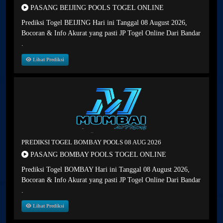
PASANG BEIJING POOLS TOGEL ONLINE
Prediksi Togel BEIJING Hari ini Tanggal 08 August 2026,
Bocoran & Info Akurat yang pasti JP Togel Online Dari Bandar
.
Lihat Prediksi
PREDIKSI TOGEL BOMBAY POOLS 08 AUG 2026
PASANG BOMBAY POOLS TOGEL ONLINE
Prediksi Togel BOMBAY Hari ini Tanggal 08 August 2026,
Bocoran & Info Akurat yang pasti JP Togel Online Dari Bandar
.
Lihat Prediksi