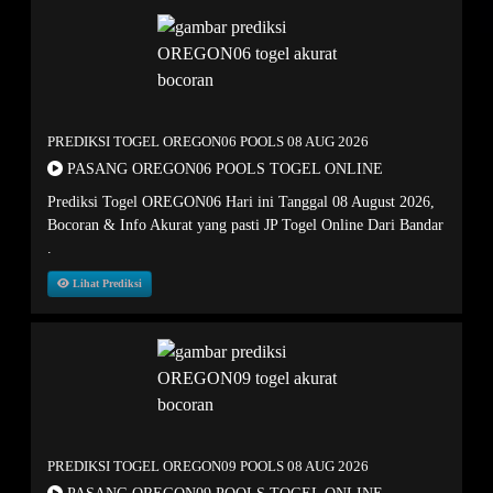
PREDIKSI TOGEL OREGON06 POOLS 08 AUG 2026
PASANG OREGON06 POOLS TOGEL ONLINE
Prediksi Togel OREGON06 Hari ini Tanggal 08 August 2026,
Bocoran & Info Akurat yang pasti JP Togel Online Dari Bandar
.
Lihat Prediksi
PREDIKSI TOGEL OREGON09 POOLS 08 AUG 2026