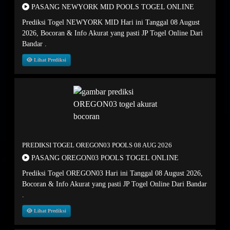
PASANG NEWYORK MID POOLS TOGEL ONLINE
Prediksi Togel NEWYORK MID Hari ini Tanggal 08 August
2026, Bocoran & Info Akurat yang pasti JP Togel Online Dari
Bandar .
Lihat Prediksi
PREDIKSI TOGEL OREGON03 POOLS 08 AUG 2026
PASANG OREGON03 POOLS TOGEL ONLINE
Prediksi Togel OREGON03 Hari ini Tanggal 08 August 2026,
Bocoran & Info Akurat yang pasti JP Togel Online Dari Bandar
.
Lihat Prediksi