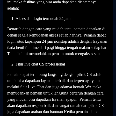
ini, maka fasilitas yang bisa anda dapatkan diantaranya
adalah:
Akses dan login termudah 24 jam
Bertaruh dengan cara yang mudah tentu pemain dapatkan di
denan segala kemudahan akses setiap harinya. Pemain dapat
login situs kapanpun 24 jam nonstop adalah dengan laayanan
tiada henti full time dari pagi hingga tengah malam setiap hari.
Tentu hal ini memudahkan pemain untuk mengakses situs.
Fitur live chat CS professional
Pemain dapat terhubung langsung dengan pihak CS adalah
untuk bisa dapatkan layanan terbaik dan terpercaya yaitu
melalui fitur Live Chat dan juga adanya kontak WA maka
memudahkan pemain untuk langsung bertaruh dengan cara
yang mudah bisa dapatkan layanan apapun. Pemain tentu
akan dapatkan respon baik dan sangat ramah dari pihak CS
juga dapatkan arahan dan bantuan Ketika pemain alamai