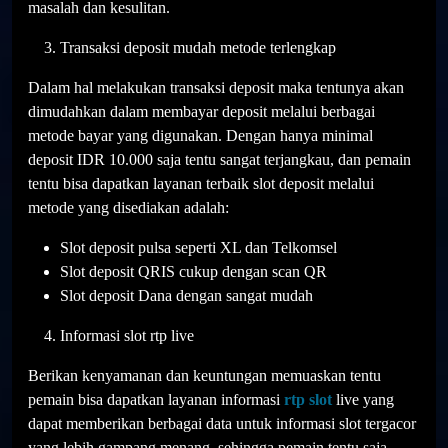
masalah dan kesulitan.
Transaksi deposit mudah metode terlengkap
Dalam hal melakukan transaksi deposit maka tentunya akan
dimudahkan dalam membayar deposit melalui berbagai
metode bayar yang digunakan. Dengan hanya minimal
deposit IDR 10.000 saja tentu sangat terjangkau, dan pemain
tentu bisa dapatkan layanan terbaik slot deposit melalui
metode yang disediakan adalah:
Slot deposit pulsa seperti XL dan Telkomsel
Slot deposit QRIS cukup dengan scan QR
Slot deposit Dana dengan sangat mudah
Informasi slot rtp live
Berikan kenyamanan dan keuntungan memuaskan tentu
pemain bisa dapatkan layanan informasi
rtp slot
live yang
dapat memberikan berbagai data untuk informasi slot tergacor
yang lebih gampang menang, sehingga pemain tentu saja