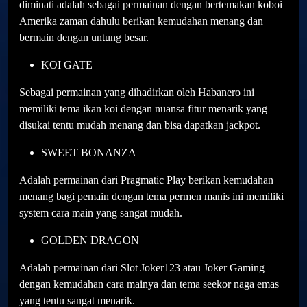
diminati adalah sebagai permainan dengan bertemakan koboi
Amerika zaman dahulu berikan kemudahan menang dan
bermain dengan untung besar.
KOI GATE
Sebagai permainan yang dihadirkan oleh Habanero ini
memiliki tema ikan koi dengan nuansa fitur menarik yang
disukai tentu mudah menang dan bisa dapatkan jackpot.
SWEET BONANZA
Adalah permainan dari Pragmatic Play berikan kemudahan
menang bagi pemain dengan tema permen manis ini memiliki
system cara main yang sangat mudah.
GOLDEN DRAGON
Adalah permainan dari Slot Joker123 atau Joker Gaming
dengan kemudahan cara mainya dan tema seekor naga emas
yang tentu sangat menarik.