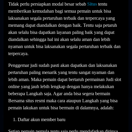
Tidak perlu persiapkan modal besar sebab
Situs
tentu
memberikan kemudahan bagi semua pemain untuk bisa
laksanakan segala pertaruhan terbaik dan terpercaya yang
memang dapat diandalkan dengan baik. Tentu saja petaruh
akan selalu bisa dapatkan layanan paling baik yang dapat
diandalkan sehingga hal ini akan selalu aman dan lebih
nyaman untuk bisa laksanakan segala pertaruhan terbaik dan
terpercaya.
Penggemar judi sudah pasti akan dapatkan dan laksanakan
pertaruhan paling menarik yang tentu sangat nyaman dan
lebih aman. Maka pemain dapat bertaruh permainan Judi slot
online yang jauh lebih lengkap dengan hanya melakukan
beberapa Langkah saja. Agar anda bisa segera bermain
Bersama situs resmi maka cara ataupun Langkah yang bisa
pemain lakukan untuk bisa bermain di dalamnya, adalah:
Daftar akun member baru
Setiap pemain pemula tentu saja perlu mendafarkan dirinya