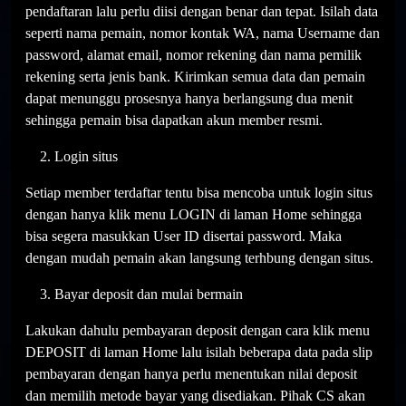
pendaftaran lalu perlu diisi dengan benar dan tepat. Isilah data
seperti nama pemain, nomor kontak WA, nama Username dan
password, alamat email, nomor rekening dan nama pemilik
rekening serta jenis bank. Kirimkan semua data dan pemain
dapat menunggu prosesnya hanya berlangsung dua menit
sehingga pemain bisa dapatkan akun member resmi.
Login situs
Setiap member terdaftar tentu bisa mencoba untuk login situs
dengan hanya klik menu LOGIN di laman Home sehingga
bisa segera masukkan User ID disertai password. Maka
dengan mudah pemain akan langsung terhbung dengan situs.
Bayar deposit dan mulai bermain
Lakukan dahulu pembayaran deposit dengan cara klik menu
DEPOSIT di laman Home lalu isilah beberapa data pada slip
pembayaran dengan hanya perlu menentukan nilai deposit
dan memilih metode bayar yang disediakan. Pihak CS akan