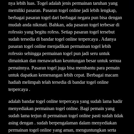
nya lebih luas. Togel adalah jenis permainan taruhan yang
memiliki pasaran. Pasaran togel online jadi lebih lengkap,
berbagai pasaran togel dari berbagai negara pun bisa dengan
mudah anda nikmati. Bahkan, ada pasaran togel terbesar di
rofessio yang begitu rofess. Setiap pasaran togel tersebut
sudah tersedia di bandar togel online terpercaya . Adanya
pasaran togel online menjadikan permainan togel lebih
rofessio sehingga permainan togel pun jadi seru untuk
dimainkan dan menawarkan keuntungan besar untuk semua
pemainnya. Pasaran togel juga bisa membantu para pemain
untuk dapatkan kemenangan lebih cepat. Berbagai macam
hadiah melimpah telah tersedia di bandar togel online
terpercaya .
adalah bandar togel online terpercaya yang sudah lama hadir
menyediakan permainan togel online. Bagi pemain yang
sudah lama terjun di permainan togel online pasti sudah tidak
asing dengan . sudah berpengalaman dalam menyediakan
permainan togel online yang aman, menguntungkan serta