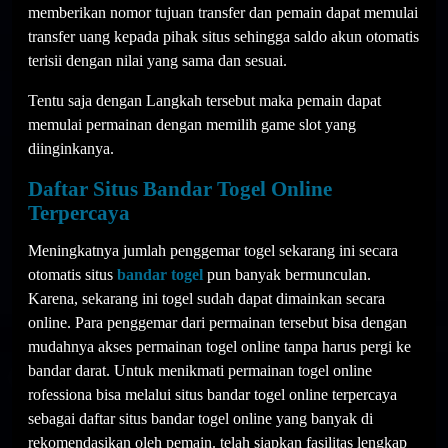
memberikan nomor tujuan transfer dan pemain dapat memulai
transfer uang kepada pihak situs sehingga saldo akun otomatis
terisii dengan nilai yang sama dan sesuai.
Tentu saja dengan Langkah tersebut maka pemain dapat
memulai permainan dengan memilih game slot yang
diinginkanya.
Daftar Situs Bandar Togel Online
Terpercaya
Meningkatnya jumlah penggemar togel sekarang ini secara
otomatis situs
bandar togel
pun banyak bermunculan.
Karena, sekarang ini togel sudah dapat dimainkan secara
online. Para penggemar dari permainan tersebut bisa dengan
mudahnya akses permainan togel online tanpa harus pergi ke
bandar darat. Untuk menikmati permainan togel online
rofessiona bisa melalui situs bandar togel online terpercaya
sebagai daftar situs bandar togel online yang banyak di
rekomendasikan oleh pemain. telah siapkan fasilitas lengkap