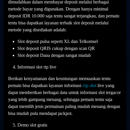
dimudahkan dalam membayar deposit melalui berbagai
metode bayar yang digunakan. Dengan hanya minimal
deposit IDR 10.000 saja tentu sangat terjangkau, dan pemain
tentu bisa dapatkan layanan terbaik slot deposit melalui
metode yang disediakan adalah:
Slot deposit pulsa seperti XL dan Telkomsel
Slot deposit QRIS cukup dengan scan QR
Slot deposit Dana dengan sangat mudah
Informasi slot rtp live
Berikan kenyamanan dan keuntungan memuaskan tentu
pemain bisa dapatkan layanan informasi
rtp slot
live yang
dapat memberikan berbagai data untuk informasi slot tergacor
yang lebih gampang menang, sehingga pemain tentu saja
dapat memilih jenis permainan paling mudah menang dengan
bisa mudah pula mendapat jackpot.
Demo slot gratis