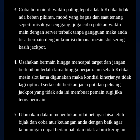
Coba bermain di waktu paling tepat adalah Ketika tidak
ada beban pikiran, mood yang bagus dan saat tenang
seperti misalnya senggang, juga coba patikan waktu
main dengan server terbaik tanpa gangguan maka anda
bisa bermain dengan kondisi dimana mesin slot sering
kasih jackpot.
Usahakan bermain hingga mencapai target dan jangan
berlebihan terlalu lama hingga berjam-jam sebab Ketika
mesin slot lama digunakan maka kondisi kinerjanya tidak
lagi optimal serta sulit berikan jackcpot dan peluang
jackpot yang tidak ada ini membuat pemain rugi jika
terus bermain.
Utamakan dalam menentukan nilai bet agar bisa lebih
bijak dan coba atur keuangan anda dengan baik agar
keuntungan dapat bertambah dan tidak alami kerugian.