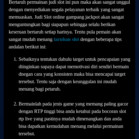
Bertaruh permainan judi slot ini pun maka akan sangat unggul
dengan menyediakan segala pelayanan terbaik yang sangat
memuaskan. Judi Slot online gampang jackpot akan sangat
menguntungkan bagi siapapun sehingga selalu berikan
keseruan bertaruh setiap harinya. Tentu pula pemain akan
sangat mudah menang
taruhan slot
dengan beberapa tips
andalan berikut ini:
Sebaiknya tentukan dahulu target untuk pencapaian yang
diinginkan supaya dapat memotivasi diri sendiri bermain
dnegan cara yang konsisten maka bisa mencapai target
tersebut. Tentu saja dengan keunggulan ini mudah
menang bagi petaruh.
Bermainlah pada jenis game yang memang paling gacor
dengan RTP tinggi bisa anda ketahui pada bocoran slot
rtp live yang pastinya mudah dimenangkan dan anda
bisa dapatkan kemudahan menang melalui permainan
tersebut.