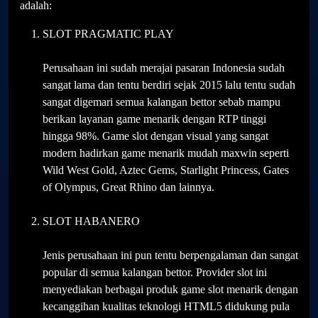
adalah:
SLOT PRAGMATIC PLAY
Perusahaan ini sudah merajai pasaran Indonesia sudah
sangat lama dan tentu berdiri sejak 2015 lalu tentu sudah
sangat digemari semua kalangan bettor sebab mampu
berikan layanan game menarik dengan RTP tinggi
hingga 98%. Game slot dengan visual yang sangat
modern hadirkan game menarik mudah maxwin seperti
Wild West Gold, Aztec Gems, Starlight Princess, Gates
of Olympus, Great Rhino dan lainnya.
SLOT HABANERO
Jenis perusahaan ini pun tentu berpengalaman dan sangat
popular di semua kalangan bettor. Provider slot ini
menyediakan berbagai produk game slot menarik dengan
kecanggihan kualitas teknologi HTML5 didukung pula