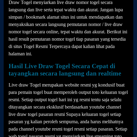
Draw Togel menyiarkan live draw nomor togel secara
langsung dan live serta tepat waktu dan akurat. Jangan lupa
simpan / bookmark alamat situs ini untuk mendapatkan dan
menyaksikan secara langsung pemutaran nomor / live draw
nomor togel secara online, tepat waktu dan akurat. Berikut ini
hasil result pemutaran nomor togel tiap pasaran yang tersedia
di situs Togel Resmi Terpercaya
dapat kalian lihat pada
halaman ini.
Hasil Live Draw Togel Secara Cepat di
tayangkan secara langsung dan realtime
Live draw Togel merupakan website resmi yg kondusif buat
para pemain togel buat memperoleh output toto keluaran togel
resmi. Setiap output togel hari ini yg resmi tentu saja selalu
ditayangkan secara eksklusif berdasarkan youtube channel
live draw togel pasaran resmi Supaya keluaran togel setiap
pasaran yg kalian peroleh sempurna, anda harus melihatnya
pada channel youtube resmi togel resmi setiap pasaran. Setiap
web togel pasaran resmi yg menyiarkan live streaming toto