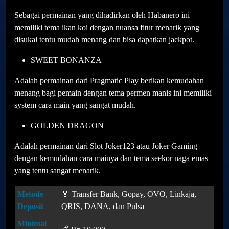
Sebagai permainan yang dihadirkan oleh Habanero ini
memiliki tema ikan koi dengan nuansa fitur menarik yang
disukai tentu mudah menang dan bisa dapatkan jackpot.
SWEET BONANZA
Adalah permainan dari Pragmatic Play berikan kemudahan
menang bagi pemain dengan tema permen manis ini memiliki
system cara main yang sangat mudah.
GOLDEN DRAGON
Adalah permainan dari Slot Joker123 atau Joker Gaming
dengan kemudahan cara mainya dan tema seekor naga emas
yang tentu sangat menarik.
Metode
🏅 Transfer Bank, Gopay, OVO, Linkaja,
Deposit
QRIS, DANA, dan Pulsa
Minimal