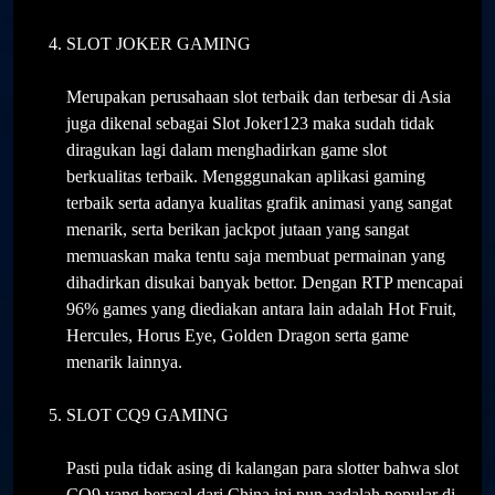
SLOT JOKER GAMING
Merupakan perusahaan slot terbaik dan terbesar di Asia
juga dikenal sebagai Slot Joker123 maka sudah tidak
diragukan lagi dalam menghadirkan game slot
berkualitas terbaik. Mengggunakan aplikasi gaming
terbaik serta adanya kualitas grafik animasi yang sangat
menarik, serta berikan jackpot jutaan yang sangat
memuaskan maka tentu saja membuat permainan yang
dihadirkan disukai banyak bettor. Dengan RTP mencapai
96% games yang diediakan antara lain adalah Hot Fruit,
Hercules, Horus Eye, Golden Dragon serta game
menarik lainnya.
SLOT CQ9 GAMING
Pasti pula tidak asing di kalangan para slotter bahwa slot
CQ9 yang berasal dari China ini pun aadalah popular di