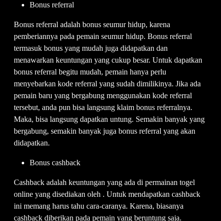
Bonus referral
Bonus referral adalah bonus seumur hidup, karena
pemberiannya pada pemain seumur hidup. Bonus referral
termasuk bonus yang mudah juga didapatkan dan
menawarkan keuntungan yang cukup besar. Untuk dapatkan
bonus referral begitu mudah, pemain hanya perlu
menyebarkan kode referral yang sudah dimilikinya. Jika ada
pemain baru yang bergabung menggunakan kode referral
tersebut, anda pun bisa langsung klaim bonus referralnya.
Maka, bisa langsung dapatkan untung. Semakin banyak yang
bergabung, semakin banyak juga bonus referral yang akan
didapatkan.
Bonus cashback
Cashback adalah keuntungan yang ada di permainan togel
online yang disediakan oleh . Untuk mendapatkan cashback
ini memang harus tahu cara-caranya. Karena, biasanya
cashback diberikan pada pemain yang beruntung saja.