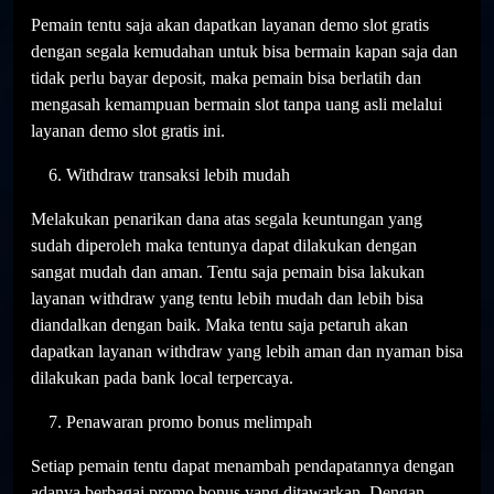
Pemain tentu saja akan dapatkan layanan demo slot gratis
dengan segala kemudahan untuk bisa bermain kapan saja dan
tidak perlu bayar deposit, maka pemain bisa berlatih dan
mengasah kemampuan bermain slot tanpa uang asli melalui
layanan demo slot gratis ini.
Withdraw transaksi lebih mudah
Melakukan penarikan dana atas segala keuntungan yang
sudah diperoleh maka tentunya dapat dilakukan dengan
sangat mudah dan aman. Tentu saja pemain bisa lakukan
layanan withdraw yang tentu lebih mudah dan lebih bisa
diandalkan dengan baik. Maka tentu saja petaruh akan
dapatkan layanan withdraw yang lebih aman dan nyaman bisa
dilakukan pada bank local terpercaya.
Penawaran promo bonus melimpah
Setiap pemain tentu dapat menambah pendapatannya dengan
adanya berbagai promo bonus yang ditawarkan. Dengan