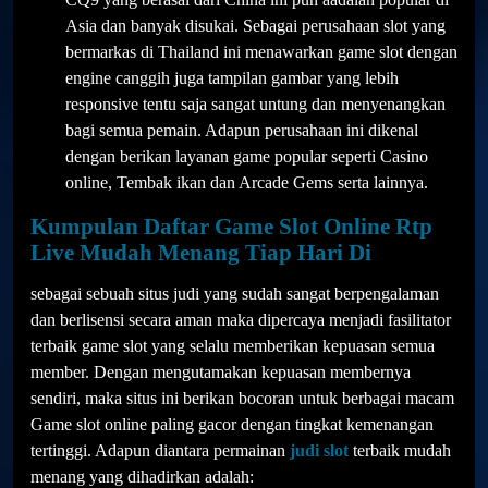
Asia dan banyak disukai. Sebagai perusahaan slot yang
bermarkas di Thailand ini menawarkan game slot dengan
engine canggih juga tampilan gambar yang lebih
responsive tentu saja sangat untung dan menyenangkan
bagi semua pemain. Adapun perusahaan ini dikenal
dengan berikan layanan game popular seperti Casino
online, Tembak ikan dan Arcade Gems serta lainnya.
Kumpulan Daftar Game Slot Online Rtp
Live Mudah Menang Tiap Hari Di
sebagai sebuah situs judi yang sudah sangat berpengalaman
dan berlisensi secara aman maka dipercaya menjadi fasilitator
terbaik game slot yang selalu memberikan kepuasan semua
member. Dengan mengutamakan kepuasan membernya
sendiri, maka situs ini berikan bocoran untuk berbagai macam
Game slot online paling gacor dengan tingkat kemenangan
tertinggi. Adapun diantara permainan
judi slot
terbaik mudah
menang yang dihadirkan adalah: