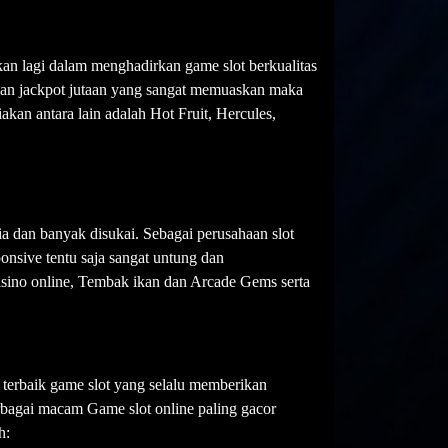
kan lagi dalam menghadirkan game slot berkualitas
rikan jackpot jutaan yang sangat memuaskan maka
an antara lain adalah Hot Fruit, Hercules,
sia dan banyak disukai. Sebagai perusahaan slot
nsive tentu saja sangat untung dan
sino online, Tembak ikan dan Arcade Gems serta
r terbaik game slot yang selalu memberikan
bagai macam Game slot online paling gacor
h: