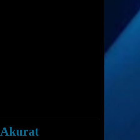
 Akurat