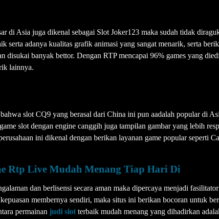
ar di Asia juga dikenal sebagai Slot Joker123 maka sudah tidak diragu
ik serta adanya kualitas grafik animasi yang sangat menarik, serta be
n disukai banyak bettor. Dengan RTP mencapai 96% games yang diediak
ik lainnya.
er bahwa slot CQ9 yang berasal dari China ini pun aadalah popular di A
ame slot dengan engine canggih juga tampilan gambar yang lebih respo
usahaan ini dikenal dengan berikan layanan game popular seperti Ca
e Rtp Live Mudah Menang Tiap Hari Di
ngalaman dan berlisensi secara aman maka dipercaya menjadi fasilitato
uasan membernya sendiri, maka situs ini berikan bocoran untuk ber
ntara permainan
judi slot
terbaik mudah menang yang dihadirkan adala