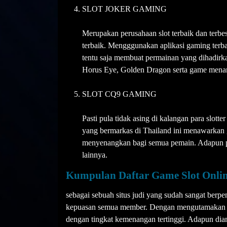
SLOT JOKER GAMING
Merupakan perusahaan slot terbaik dan terbes
terbaik. Mengggunakan aplikasi gaming terba
tentu saja membuat permainan yang dihadirka
Horus Eye, Golden Dragon serta game menar
SLOT CQ9 GAMING
Pasti pula tidak asing di kalangan para slott
yang bermarkas di Thailand ini menawarkan g
menyenangkan bagi semua pemain. Adapun per
lainnya.
Kumpulan Daftar Game Slot Onlin
sebagai sebuah situs judi yang sudah sangat berpe
kepuasan semua member. Dengan mengutamakan kep
dengan tingkat kemenangan tertinggi. Adapun dia