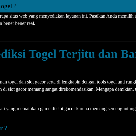
ogel ?
rapa situs web yang menyediakan layanan ini. Pastikan Anda memilih 
n bener bener real.
diksi Togel Terjitu dan B
anan togel dan slot gacor serta di lengkapin dengan tools togel anti r
in di slot gacor memang sangat direkomendasikan. Mengapa demikian, te
sekali yang memainkan game di slot gacor karena memang semenguntungka
r ?