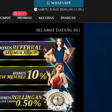
WHATSAPP
SABTU
, 8 AGU 2026
(
04
:
11
:
01
)
HOT!
ACKPOT
PROMOSI
KELUHAN
PANDUAN
SELAMAT DATANG DI BANDAR TOGEL, LIVE