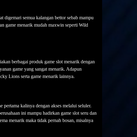
angat digemari semua kalangan bettor sebab mampu
kan game menarik mudah maxwin seperti Wild
ediakan berbagai produk game slot menarik dengan
layanan game yang sangat menarik. Adapun
y Lions serta game menarik lainnya.
e pertama kalinya dengan akses melalui seluler.
perusahaan ini mampu hadirkan game slot seru dan
 tema menarik maka tidak pernah bosan, misalnya