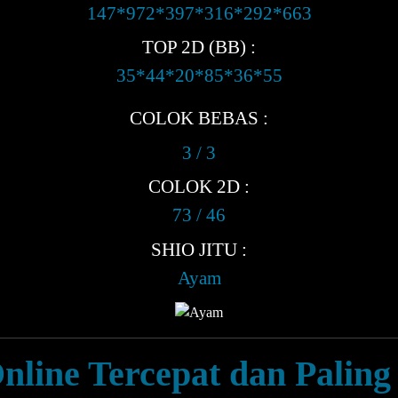
147*972*397*316*292*663
TOP 2D (BB) :
35*44*20*85*36*55
COLOK BEBAS :
3 / 3
COLOK 2D :
73 / 46
SHIO JITU :
Ayam
nline Tercepat dan Paling