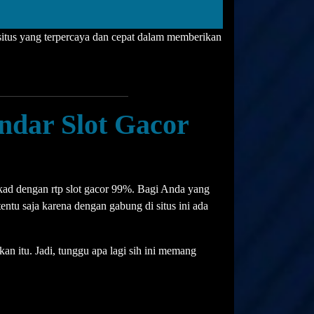
situs yang terpercaya dan cepat dalam memberikan
andar Slot Gacor
ungkad dengan rtp slot gacor 99%. Bagi Anda yang
ntu saja karena dengan gabung di situs ini ada
n itu. Jadi, tunggu apa lagi sih ini memang