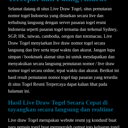
Selamat datang di situs Live Draw Togel, situs pemutaran
nomor togel Indonesia yang disiarkan secara live dan
terhubung langsung dengan server pasaran togel resmi
Indonesia seperti pasaran togel ternama dan terkenal Sydney,
SGP, HK, taiwan, cambodia, oregon dan totomacau. Live
Draw Togel menyiarkan live draw nomor togel secara
langsung dan live serta tepat waktu dan akurat. Jangan lupa
simpan / bookmark alamat situs ini untuk mendapatkan dan
menyaksikan secara langsung pemutaran nomor / live draw
nomor togel secara online, tepat waktu dan akurat. Berikut ini
hasil result pemutaran nomor togel tiap pasaran yang tersedia
di situs Togel Resmi Terpercaya
dapat kalian lihat pada
halaman ini.
Hasil Live Draw Togel Secara Cepat di
tayangkan secara langsung dan realtime
Live draw Togel merupakan website resmi yg kondusif buat
para pemain togel buat memperoleh output toto keluaran togel