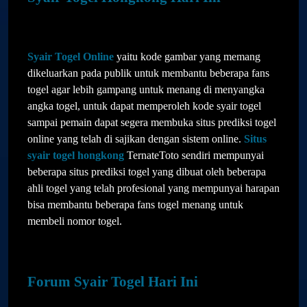
Syair Togel Online
yaitu kode gambar yang memang
dikeluarkan pada publik untuk membantu beberapa fans
togel agar lebih gampang untuk menang di menyangka
angka togel, untuk dapat memperoleh kode syair togel
sampai pemain dapat segera membuka situs prediksi togel
online yang telah di sajikan dengan sistem online.
Situs
syair togel hongkong
TernateToto sendiri mempunyai
beberapa situs prediksi togel yang dibuat oleh beberapa
ahli togel yang telah profesional yang mempunyai harapan
bisa membantu beberapa fans togel menang untuk
membeli nomor togel.
Forum Syair Togel Hari Ini