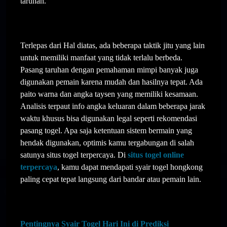
taruhan.
Terlepas dari Hal diatas, ada beberapa taktik jitu yang lain
untuk memiliki manfaat yang tidak terlalu berbeda.
Pasang taruhan dengan pemahaman mimpi banyak juga
digunakan pemain karena mudah dan hasilnya tepat. Ada
paito warna dan angka taysen yang memiliki kesamaan.
Analisis terpaut info angka keluaran dalam beberapa jarak
waktu khusus bisa digunakan legal seperti rekomendasi
pasang togel. Apa saja ketentuan sistem bermain yang
hendak digunakan, optimis kamu tergabungan di salah
satunya situs togel terpercaya. Di
situs togel online
terpercaya
, kamu dapat mendapati syair togel hongkong
paling cepat tepat langsung dari bandar atau pemain lain.
Pentingnya Syair Togel Hari Ini di Prediksi