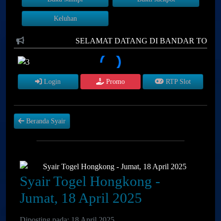
Keluhan
SELAMAT DATANG DI BANDAR TOGEL, LIVE CA
Login
Promo
RTP Slot
Beranda Syair
Syair Togel Hongkong -
Jumat, 18 April 2025
Diposting pada: 18 April 2025