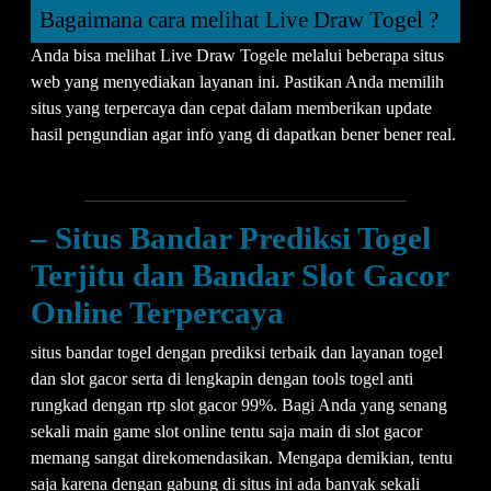
Bagaimana cara melihat Live Draw Togel ?
Anda bisa melihat Live Draw Togele melalui beberapa situs
web yang menyediakan layanan ini. Pastikan Anda memilih
situs yang terpercaya dan cepat dalam memberikan update
hasil pengundian agar info yang di dapatkan bener bener real.
– Situs Bandar Prediksi Togel
Terjitu dan Bandar Slot Gacor
Online Terpercaya
situs bandar togel dengan prediksi terbaik dan layanan togel
dan slot gacor serta di lengkapin dengan tools togel anti
rungkad dengan rtp slot gacor 99%. Bagi Anda yang senang
sekali main game slot online tentu saja main di slot gacor
memang sangat direkomendasikan. Mengapa demikian, tentu
saja karena dengan gabung di situs ini ada banyak sekali