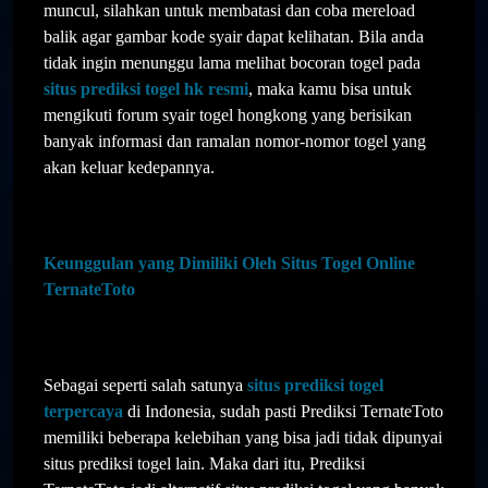
muncul, silahkan untuk membatasi dan coba mereload
balik agar gambar kode syair dapat kelihatan. Bila anda
tidak ingin menunggu lama melihat bocoran togel pada
situs prediksi togel hk resmi
, maka kamu bisa untuk
mengikuti forum syair togel hongkong yang berisikan
banyak informasi dan ramalan nomor-nomor togel yang
akan keluar kedepannya.
Keunggulan yang Dimiliki Oleh Situs Togel Online
TernateToto
Sebagai seperti salah satunya
situs prediksi togel
terpercaya
di Indonesia, sudah pasti Prediksi TernateToto
memiliki beberapa kelebihan yang bisa jadi tidak dipunyai
situs prediksi togel lain. Maka dari itu, Prediksi