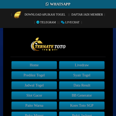
×
WHATSAPP
DOWNLOAD APLIKASI TOGEL
DAFTAR JADI MEMBER
TELEGRAM
LIVECHAT
Home
Livedraw
Prediksi Togel
Syair Togel
Jadwal Togel
Data Result
Slot Gacor
BB Generator
Paito Warna
Konv.Toto SGP
Buku Mimpi
Bukti Jackpot