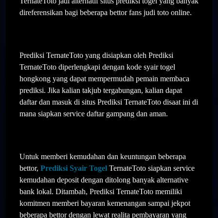
TernateToto jadi alternatif situs prediksi togel yang banyak
direferensikan bagi beberapa bettor fans judi toto online.
Prediksi TernateToto yang disiapkan oleh Prediksi
TernateToto diperlengkapi dengan kode syair togel
hongkong yang dapat mempermudah pemain membaca
prediksi. Jika kalian takjub tergabungan, kalian dapat
daftar dan masuk di situs Prediksi TernateToto disaat ini di
mana siapkan service daftar gampang dan aman.
Untuk memberi kemudahan dan keuntungan beberapa
bettor,
Prediksi Syair Togel
TernateToto siapkan service
kemudahan deposit dengan ditolong banyak alternative
bank lokal. Ditambah, Prediksi TernateToto memiliki
komitmen memberi bayaran kemenangan sampai jekpot
beberapa bettor dengan lewat realita pembayaran yang