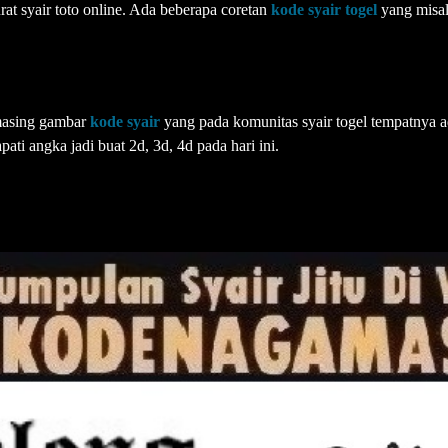
at syair toto online. Ada beberapa coretan
kode syair togel
yang misal
g-masing gambar
kode syair
yang pada komunitas syair togel tempatnya ada
ati angka jadi buat 2d, 3d, 4d pada hari ini.