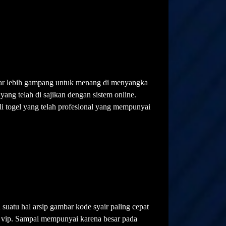
gar lebih gampang untuk menang di menyangka
ang telah di sajikan dengan sistem online.
li togel yang telah profesional yang mempunyai
uatu hal arsip gambar kode syair paling cepat
oto vip. Sampai mempunyai karena besar pada