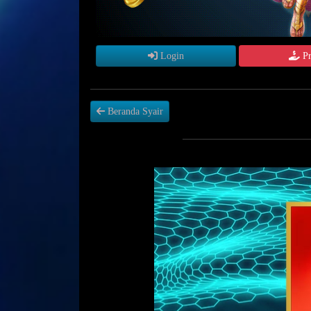
Login
P
Beranda Syair