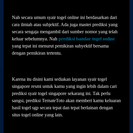
Nah secara umum syair togel online ini berdasarkan dari
cara ilmiah atau subjektif. Ada juga master prediksi yang
secara sengaja mengambil dari sumber nomor yang telah
keluar sebelumnya. Nah
prediksi bandar togel online
yang tepat ini menurut pemikiran subyektif bersama
dengan pemikiran tertentu.
Karena itu disini kami sediakan layanan syair togel
singapore resmi untuk kamu yang ingin lebih dalam cari
prediksi syair togel singapore sekarang ini. Tak perlu
sangsi, prediksi TernateToto akan memberi kamu keluaran
hasil togel sgp secara tepat dan tepat berlainan dengan
situs togel online yang lain.