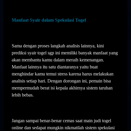
Manfaat Syair dalam Spekulasi Togel
Sama dengan proses langkah analisis lainnya, kini
prediksi syair togel sgp ini memiliki banyak manfaat yang
akan membantu kamu dalam meraih kemenangan.
Manfaat lainnya itu satu diantaranya yaitu buat
menghindar kamu temui stress karena harus melakukan
analisis setiap hari. Dengan dorongan ini, pemain bisa
mempermudah berat isi kepala akhirnya sistem taruhan
lebih bebas.
Jangan sampai benar-benar cemas saat main judi togel
online dan sedapat mungkin nikmatilah sistem spekulasi