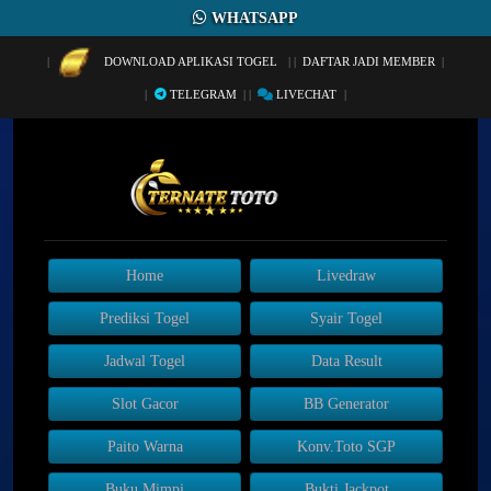
×
WHATSAPP
DOWNLOAD APLIKASI TOGEL
DAFTAR JADI MEMBER
TELEGRAM
LIVECHAT
Home
Livedraw
Prediksi Togel
Syair Togel
Jadwal Togel
Data Result
Slot Gacor
BB Generator
Paito Warna
Konv.Toto SGP
Buku Mimpi
Bukti Jackpot