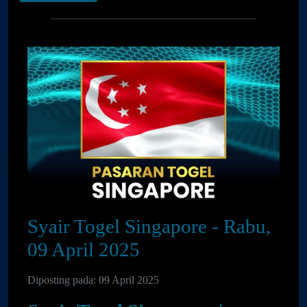
Syair Togel Singapore - Rabu,
09 April 2025
Diposting pada: 09 April 2025