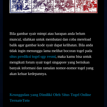
Bila gambar syair mimpi atau harapan anda belum
muncul, silahkan untuk membatasi dan coba mereload
balik agar gambar kode syair dapat kelihatan. Bila anda
tidak ingin menunggu lama melihat bocoran togel pada
situs prediksi togel sgp resmi
, maka kamu bisa untuk
mengikuti forum syair togel singapore yang berisikan
banyak informasi dan ramalan nomor-nomor togel yang
akan keluar kedepannya.
Keunggulan yang Dimiliki Oleh Situs Togel Online
TernateToto