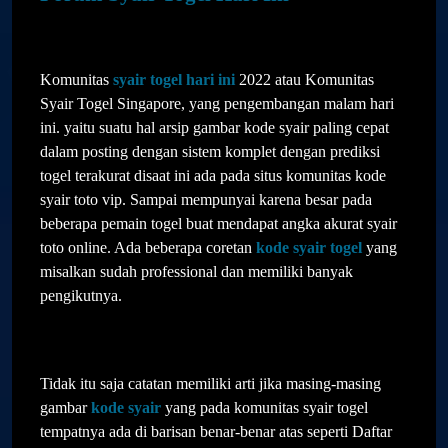
Komunitas
syair togel hari ini
2022 atau Komunitas
Syair Togel Singapore, yang pengembangan malam hari
ini. yaitu suatu hal arsip gambar kode syair paling cepat
dalam posting dengan sistem komplet dengan prediksi
togel terakurat disaat ini ada pada situs komunitas kode
syair toto vip. Sampai mempunyai karena besar pada
beberapa pemain togel buat mendapat angka akurat syair
toto online. Ada beberapa coretan
kode syair togel
yang
misalkan sudah professional dan memiliki banyak
pengikutnya.
Tidak itu saja catatan memiliki arti jika masing-masing
gambar
kode syair
yang pada komunitas syair togel
tempatnya ada di barisan benar-benar atas seperti Daftar