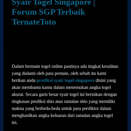
Syair Togel Singapore |
Forum SGP Terbaik
TernateToto
Dalam bermain togel online pastinya ada tingkat kesulitan
yang dialami oleh para pemain, oleh sebab itu kami
berikan anda
prediksi syair togel singapore
disini yang
akan membantu kamu dalam menemukan angka togel
akurat. Secara garis besar syair togel ini berisikan dengan
ringkasan prediksi shio atau ramalan shio yang memiliki
makna yang berbeda-beda untuk para prediktor dalam
menghasilkan angka keluaran dari ramalan angka togel
ini.