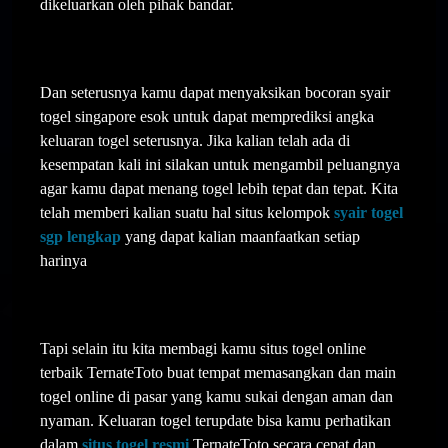
dikeluarkan oleh pihak bandar.
Dan seterusnya kamu dapat menyaksikan bocoran syair
togel singapore esok untuk dapat memprediksi angka
keluaran togel seterusnya. Jika kalian telah ada di
kesempatan kali ini silakan untuk mengambil peluangnya
agar kamu dapat menang togel lebih tepat dan tepat. Kita
telah memberi kalian suatu hal situs kelompok
syair togel
sgp lengkap
yang dapat kalian maanfaatkan setiap
harinya
Tapi selain itu kita membagi kamu situs togel online
terbaik TernateToto buat tempat memasangkan dan main
togel online di pasar yang kamu sukai dengan aman dan
nyaman. Keluaran togel terupdate bisa kamu perhatikan
dalam
situs togel resmi
TernateToto secara cepat dan