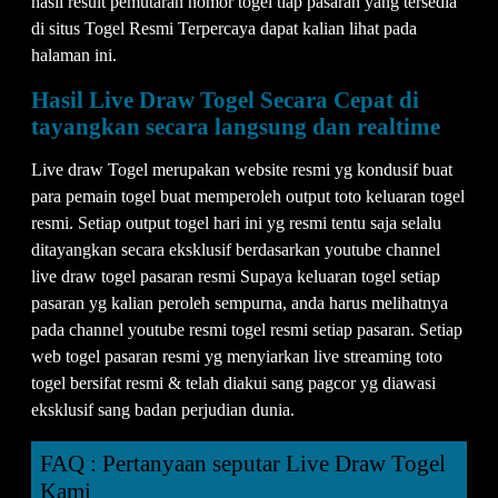
hasil result pemutaran nomor togel tiap pasaran yang tersedia
di situs Togel Resmi Terpercaya
dapat kalian lihat pada
halaman ini.
Hasil Live Draw Togel Secara Cepat di
tayangkan secara langsung dan realtime
Live draw Togel merupakan website resmi yg kondusif buat
para pemain togel buat memperoleh output toto keluaran togel
resmi. Setiap output togel hari ini yg resmi tentu saja selalu
ditayangkan secara eksklusif berdasarkan youtube channel
live draw togel pasaran resmi Supaya keluaran togel setiap
pasaran yg kalian peroleh sempurna, anda harus melihatnya
pada channel youtube resmi togel resmi setiap pasaran. Setiap
web togel pasaran resmi yg menyiarkan live streaming toto
togel bersifat resmi & telah diakui sang pagcor yg diawasi
eksklusif sang badan perjudian dunia.
FAQ : Pertanyaan seputar Live Draw Togel
Kami