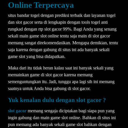
Online Terpercaya
situs bandar togel dengan prediksi terbaik dan layanan togel
dan slot gacor serta di lengkapin dengan tools togel anti
rungkad dengan rtp slot gacor 99%. Bagi Anda yang senang
sekali main game slot online tentu saja main di slot gacor
memang sangat direkomendasikan. Mengapa demikian, tentu
saja karena dengan gabung di situs ini ada banyak sekali
game slot yang bisa didapatkan.
Maka dari itu tidak heran kalau saat ini banyak sekali yang
memainkan game di slot gacor karena memang
semenguntungkan itu. Jadi, tunggu apa lagi sih ini memang
saatnya untuk Anda bisa gabung di slot gacor.
Yuk kenalan dulu dengan slot gacor ?
slot gacor
memang sengaja diciptakan bagi siapa pun yang
ingin gabung dan main game slot online. Bahkan di situs ini
pun memang ada banyak sekali game slot bahkan dengan