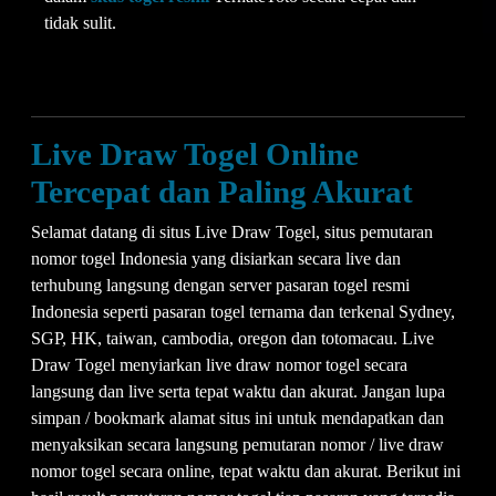
tidak sulit.
Live Draw Togel Online
Tercepat dan Paling Akurat
Selamat datang di situs Live Draw Togel, situs pemutaran
nomor togel Indonesia yang disiarkan secara live dan
terhubung langsung dengan server pasaran togel resmi
Indonesia seperti pasaran togel ternama dan terkenal Sydney,
SGP, HK, taiwan, cambodia, oregon dan totomacau. Live
Draw Togel menyiarkan live draw nomor togel secara
langsung dan live serta tepat waktu dan akurat. Jangan lupa
simpan / bookmark alamat situs ini untuk mendapatkan dan
menyaksikan secara langsung pemutaran nomor / live draw
nomor togel secara online, tepat waktu dan akurat. Berikut ini