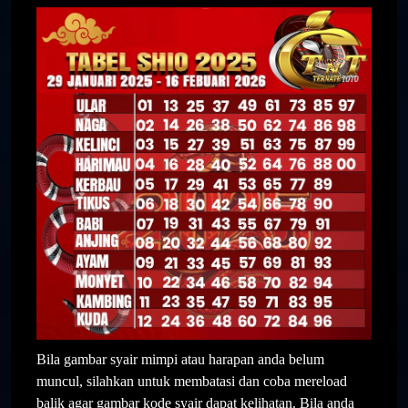
Bila gambar syair mimpi atau harapan anda belum
muncul, silahkan untuk membatasi dan coba mereload
balik agar gambar kode syair dapat kelihatan. Bila anda