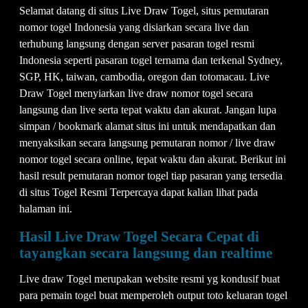
Selamat datang di situs Live Draw Togel, situs pemutaran
nomor togel Indonesia yang disiarkan secara live dan
terhubung langsung dengan server pasaran togel resmi
Indonesia seperti pasaran togel ternama dan terkenal Sydney,
SGP, HK, taiwan, cambodia, oregon dan totomacau. Live
Draw Togel menyiarkan live draw nomor togel secara
langsung dan live serta tepat waktu dan akurat. Jangan lupa
simpan / bookmark alamat situs ini untuk mendapatkan dan
menyaksikan secara langsung pemutaran nomor / live draw
nomor togel secara online, tepat waktu dan akurat. Berikut ini
hasil result pemutaran nomor togel tiap pasaran yang tersedia
di situs Togel Resmi Terpercaya
dapat kalian lihat pada
halaman ini.
Hasil Live Draw Togel Secara Cepat di
tayangkan secara langsung dan realtime
Live draw Togel merupakan website resmi yg kondusif buat
para pemain togel buat memperoleh output toto keluaran togel