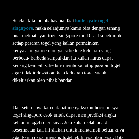
Setelah kita membahas manfaat
kode syair togel
singapore
, maka selanjutnya kamu bisa dengan tenang
buat melihat syair togel singapore ini. Disaat sebelum itu
setiap pasaran togel yang kalian permainkan
kenyataannya mempunyai schedule keluaran yang
berbeda- berbeda sampai dari itu kalian harus dapat
kenang kembali schedule membuka tutup pasaran togel
agar tidak terlewatkan kala keluaran togel sudah
dikeluarkan oleh pihak bandar.
Dan seterusnya kamu dapat menyaksikan bocoran syair
togel singapore esok untuk dapat memprediksi angka
keluaran togel seterusnya. Jika kalian telah ada di
kesempatan kali ini silakan untuk mengambil peluangnya
agar kamu dapat menang togel lebih tepat dan tepat. Kita