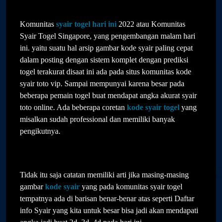
Komunitas
syair togel hari ini
2022 atau Komunitas
Syair Togel Singapore, yang pengembangan malam hari
ini. yaitu suatu hal arsip gambar kode syair paling cepat
dalam posting dengan sistem komplet dengan prediksi
togel terakurat disaat ini ada pada situs komunitas kode
syair toto vip. Sampai mempunyai karena besar pada
beberapa pemain togel buat mendapat angka akurat syair
toto online. Ada beberapa coretan
kode syair togel
yang
misalkan sudah professional dan memiliki banyak
pengikutnya.
Tidak itu saja catatan memiliki arti jika masing-masing
gambar
kode syair
yang pada komunitas syair togel
tempatnya ada di barisan benar-benar atas seperti Daftar
info Syair yang kita untuk besar bisa jadi akan mendapati