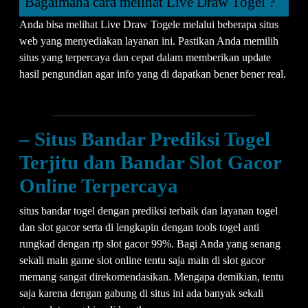
Bagaimana cara melihat Live Draw Togel ?
Anda bisa melihat Live Draw Togele melalui beberapa situs
web yang menyediakan layanan ini. Pastikan Anda memilih
situs yang terpercaya dan cepat dalam memberikan update
hasil pengundian agar info yang di dapatkan bener bener real.
– Situs Bandar Prediksi Togel
Terjitu dan Bandar Slot Gacor
Online Terpercaya
situs bandar togel dengan prediksi terbaik dan layanan togel
dan slot gacor serta di lengkapin dengan tools togel anti
rungkad dengan rtp slot gacor 99%. Bagi Anda yang senang
sekali main game slot online tentu saja main di slot gacor
memang sangat direkomendasikan. Mengapa demikian, tentu
saja karena dengan gabung di situs ini ada banyak sekali