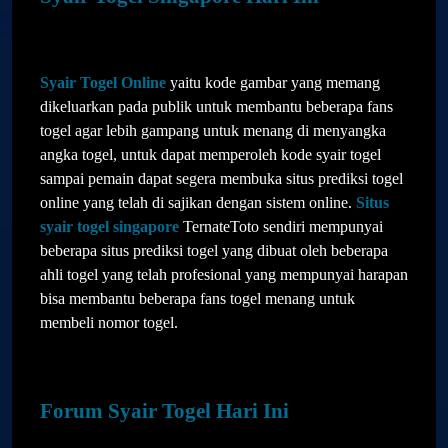
Syair Togel Online
yaitu kode gambar yang memang
dikeluarkan pada publik untuk membantu beberapa fans
togel agar lebih gampang untuk menang di menyangka
angka togel, untuk dapat memperoleh kode syair togel
sampai pemain dapat segera membuka situs prediksi togel
online yang telah di sajikan dengan sistem online.
Situs
syair togel singapore
TernateToto sendiri mempunyai
beberapa situs prediksi togel yang dibuat oleh beberapa
ahli togel yang telah profesional yang mempunyai harapan
bisa membantu beberapa fans togel menang untuk
membeli nomor togel.
Forum Syair Togel Hari Ini