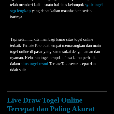
telah memberi kalian suatu hal situs kelompok
syair togel
sgp lengkap
yang dapat kalian maanfaatkan setiap
harinya
Tapi selain itu kita membagi kamu situs togel online
terbaik TernateToto buat tempat memasangkan dan main
togel online di pasar yang kamu sukai dengan aman dan
nyaman. Keluaran togel terupdate bisa kamu perhatikan
dalam
situs togel resmi
TernateToto secara cepat dan
tidak sulit.
Live Draw Togel Online
Tercepat dan Paling Akurat