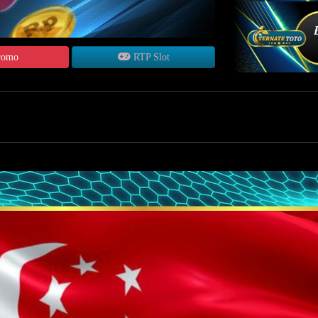
romo
RTP Slot