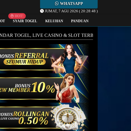
WHATSAPP
JUMAT
, 7 AGU 2026
(
20
:
28
:
50
)
HOT!
POT
SYAIR TOGEL
KELUHAN
PANDUAN
L, LIVE CASINO & SLOT TERBAIK DAN TERPERCAYA DI 