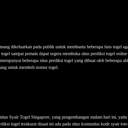
mang dikeluarkan pada publik untuk membantu beberapa fans togel a
togel sampai pemain dapat segera membuka situs prediksi togel online y
 mempunyai beberapa situs prediksi togel yang dibuat oleh beberapa ah
nang untuk membeli nomor togel.
tas Syair Togel Singapore, yang pengembangan malam hari ini. yaitu s
iksi togel terakurat disaat ini ada pada situs komunitas kode syair t