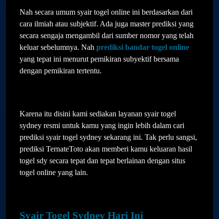
Nah secara umum syair togel online ini berdasarkan dari
cara ilmiah atau subjektif. Ada juga master prediksi yang
secara sengaja mengambil dari sumber nomor yang telah
keluar sebelumnya. Nah
prediksi bandar togel online
yang tepat ini menurut pemikiran subyektif bersama
dengan pemikiran tertentu.
Karena itu disini kami sediakan layanan syair togel
sydney resmi untuk kamu yang ingin lebih dalam cari
prediksi syair togel sydney sekarang ini. Tak perlu sangsi,
prediksi TernateToto akan memberi kamu keluaran hasil
togel sdy secara tepat dan tepat berlainan dengan situs
togel online yang lain.
Syair Togel Sydney Hari Ini