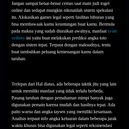
Jangan sampai benar-benar cemas saat main judi togel
online dan sedapat mungkin nikmatilah sistem spekulasi
itu. Alokasikan games legal seperti fasilitas hiburan yang
bisa membawaak kamu keuntungan buat kamu. Bermula
pada makna yang sudah diuraikan awalnya, manfaat
syair
sydney
ini yaitu buat melakukan prediksi angka toto
dengan sistem tepat. Terpaut dengan maksudnya, tentu
buat tambahkan peluang kemenangan kamu dalam
taruhan.
Terlepas dari Hal diatas, ada beberapa taktik jitu yang lain
untuk memiliki manfaat yang tidak terlalu berbeda.
Pasang taruhan dengan pemahaman mimpi banyak juga
digunakan pemain karena mudah dan hasilnya tepat. Ada
paito warna dan angka taysen yang memiliki kesamaan.
Analisis terpaut info angka keluaran dalam beberapa jarak
waktu khusus bisa digunakan legal seperti rekomendasi