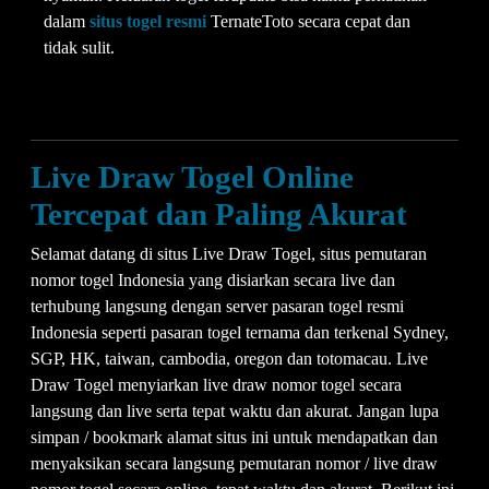
dalam
situs togel resmi
TernateToto secara cepat dan
tidak sulit.
Live Draw Togel Online
Tercepat dan Paling Akurat
Selamat datang di situs Live Draw Togel, situs pemutaran
nomor togel Indonesia yang disiarkan secara live dan
terhubung langsung dengan server pasaran togel resmi
Indonesia seperti pasaran togel ternama dan terkenal Sydney,
SGP, HK, taiwan, cambodia, oregon dan totomacau. Live
Draw Togel menyiarkan live draw nomor togel secara
langsung dan live serta tepat waktu dan akurat. Jangan lupa
simpan / bookmark alamat situs ini untuk mendapatkan dan
menyaksikan secara langsung pemutaran nomor / live draw