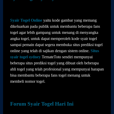
Syair Togel Online
yaitu kode gambar yang memang
dikeluarkan pada publik untuk membantu beberapa fans
togel agar lebih gampang untuk menang di menyangka
angka togel, untuk dapat memperoleh kode syair togel
sampai pemain dapat segera membuka situs prediksi togel
online yang telah di sajikan dengan sistem online.
Situs
syair togel sydney
TernateToto sendiri mempunyai
beberapa situs prediksi togel yang dibuat oleh beberapa
ahli togel yang telah profesional yang mempunyai harapan
bisa membantu beberapa fans togel menang untuk
membeli nomor togel.
Forum Syair Togel Hari Ini