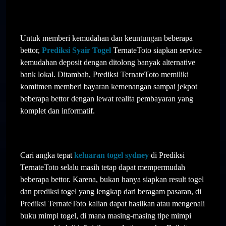
Untuk memberi kemudahan dan keuntungan beberapa
bettor,
Prediksi Syair Togel
TernateToto siapkan service
kemudahan deposit dengan ditolong banyak alternative
bank lokal. Ditambah, Prediksi TernateToto memiliki
komitmen memberi bayaran kemenangan sampai jekpot
beberapa bettor dengan lewat realita pembayaran yang
komplet dan informatif.
Cari angka tepat
keluaran togel sydney
di Prediksi
TernateToto selalu masih tetap dapat mempermudah
beberapa bettor. Karena, bukan hanya siapkan result togel
dan prediksi togel yang lengkap dari beragam pasaran, di
Prediksi TernateToto kalian dapat hasilkan atau mengenali
buku mimpi togel, di mana masing-masing tipe mimpi