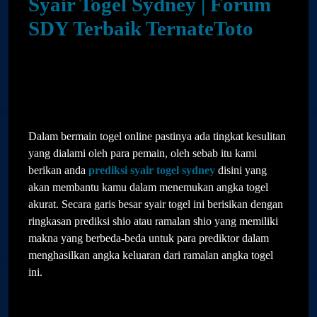
Syair Togel Sydney | Forum
SDY Terbaik TernateToto
Dalam bermain togel online pastinya ada tingkat kesulitan
yang dialami oleh para pemain, oleh sebab itu kami
berikan anda
prediksi syair togel sydney
disini yang
akan membantu kamu dalam menemukan angka togel
akurat. Secara garis besar syair togel ini berisikan dengan
ringkasan prediksi shio atau ramalan shio yang memiliki
makna yang berbeda-beda untuk para prediktor dalam
menghasilkan angka keluaran dari ramalan angka togel
ini.