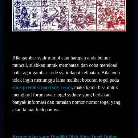
Bila gambar syair mimpi atau harapan anda belum
muncul, silahkan untuk membatasi dan coba mereload
balik agar gambar kode syair dapat kelihatan. Bila anda
tidak ingin menunggu lama melihat bocoran togel pada
situs prediksi togel sdy resmi
, maka kamu bisa untuk
mengikuti forum syair togel sydney yang berisikan
banyak informasi dan ramalan nomor-nomor togel yang
akan keluar kedepannya.
Keunggulan yang Dimiliki Oleh Situs Togel Online