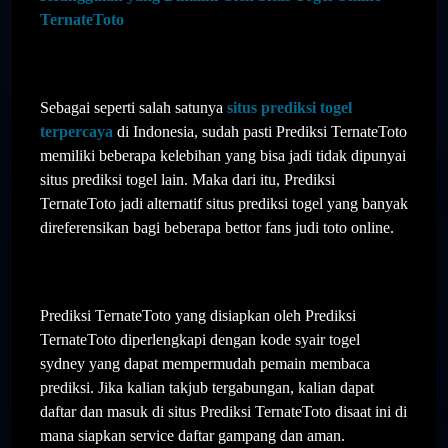
TernateToto
Sebagai seperti salah satunya
situs prediksi togel
terpercaya
di Indonesia, sudah pasti Prediksi TernateToto
memiliki beberapa kelebihan yang bisa jadi tidak dipunyai
situs prediksi togel lain. Maka dari itu, Prediksi
TernateToto jadi alternatif situs prediksi togel yang banyak
direferensikan bagi beberapa bettor fans judi toto online.
Prediksi TernateToto yang disiapkan oleh Prediksi
TernateToto diperlengkapi dengan kode syair togel
sydney yang dapat mempermudah pemain membaca
prediksi. Jika kalian takjub tergabungan, kalian dapat
daftar dan masuk di situs Prediksi TernateToto disaat ini di
mana siapkan service daftar gampang dan aman.