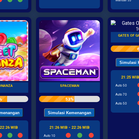
Manual 35
GATES OF G
Simulasi
21:25 WIB
Auto 50
ONANZA
SPACEMAN
Auto 70
%
53%
Auto 50
emenangan
Simulasi Kemenangan
 22:26 WIB
21:26 WIB - 22:26 WIB
Auto 10