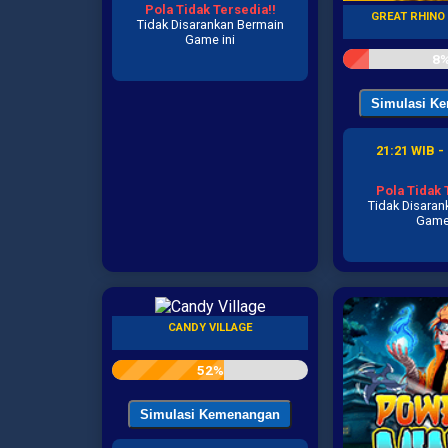
Pola Tidak Tersedia!!
GREAT RHIN
Tidak Disarankan Bermain
Game ini
8
Simulasi K
21:21 WIB -
Pola Tidak 
Tidak Disaran
Game 
CANDY VILLAGE
52%
Simulasi Kemenangan