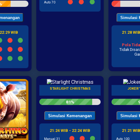
Auto 70
%
emenangan
Simulasi
 22:29 WIB
21:28 WIB
Pola Tida
Tidak Disa
Ga
STARLIGHT CHRISTMAS
JOKER
81%
Simulasi Kemenangan
Simulasi
21:24 WIB - 22:24 WIB
21:21 WIB
Manual 31
Auto 100