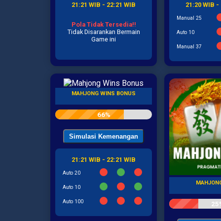
21:21 WIB - 22:21 WIB
21:20 WIB -
Manual 25
Pola Tidak Tersedia!!
Tidak Disarankan Bermain
Auto 10
Game ini
Manual 37
MAHJONG WINS BONUS
66%
Simulasi Kemenangan
21:21 WIB - 22:21 WIB
Auto 20
MAHJON
Auto 10
Auto 100
25