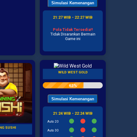
Simulasi Kemenangan
21:27 WIB - 22:27 WIB
Pola Tidak Tersedia!!
Tidak Disarankan Bermain
Game ini
WILD WEST GOLD
63%
Simulasi Kemenangan
21:24 WIB - 22:24 WIB
Auto 20
NG SUSHI
Auto 30