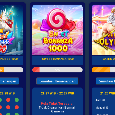
INCESS 1000
SWEET BONANZA 1000
GATES 
%
9%
emenangan
Simulasi Kemenangan
Simulasi
 22:28 WIB
21:27 WIB - 22:27 WIB
21:25 WIB
Auto 20
Pola Tidak Tersedia!!
Tidak Disarankan Bermain
Manual 19
Game ini