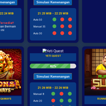
emenangan
Simulasi Kemenangan
 22:24 WIB
21:25 WIB - 22:25 WIB
Auto 50
Tersedia!!
kan Bermain
Manual 35
ini
Auto 30
YETI QUEST
82%
Simulasi Kemenangan
21:26 WIB - 22:26 WIB
Manual 8
EGAWAYS
RUNNI
Auto 20