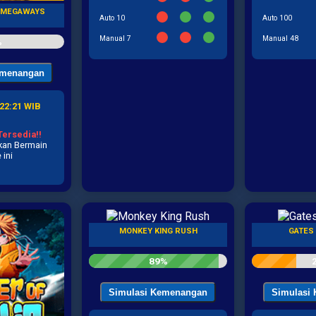
O MEGAWAYS
Auto 10
Auto 100
Manual 7
Manual 48
%
emenangan
 22:21 WIB
Tersedia!!
kan Bermain
ini
MONKEY KING RUSH
GATES
89%
Simulasi Kemenangan
Simulasi