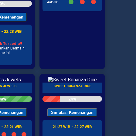
Auto 30
9%
 Kemenangan
 - 22:28 WIB
k Tersedia!!
rankan Bermain
me ini
'S JEWELS
SWEET BONANZA DICE
98%
24%
 Kemenangan
Simulasi Kemenangan
 - 22:21 WIB
21:27 WIB - 22:27 WIB