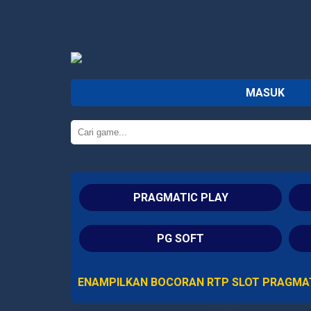
MASUK
PRAGMATIC PLAY
PG SOFT
 MENAMPILKAN BOCORAN RTP SLOT PRAGMATIC PLAT TERTI