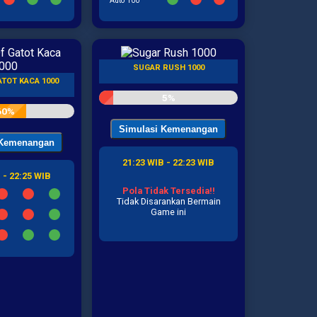
Auto 100
SUGAR RUSH 1000
ATOT KACA 1000
5%
60%
Simulasi Kemenangan
 Kemenangan
21:23 WIB - 22:23 WIB
 - 22:25 WIB
Pola Tidak Tersedia!!
Tidak Disarankan Bermain
Game ini