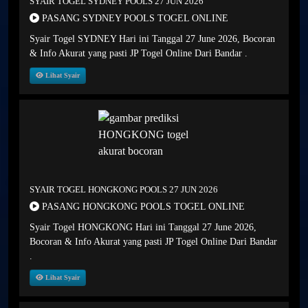
SYAIR TOGEL SYDNEY POOLS 27 JUN 2026
PASANG SYDNEY POOLS TOGEL ONLINE
Syair Togel SYDNEY Hari ini Tanggal 27 June 2026, Bocoran
& Info Akurat yang pasti JP Togel Online Dari Bandar .
Lihat Syair
SYAIR TOGEL HONGKONG POOLS 27 JUN 2026
PASANG HONGKONG POOLS TOGEL ONLINE
Syair Togel HONGKONG Hari ini Tanggal 27 June 2026,
Bocoran & Info Akurat yang pasti JP Togel Online Dari Bandar
.
Lihat Syair