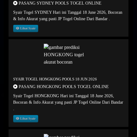
PASANG SYDNEY POOLS TOGEL ONLINE
Syair Togel SYDNEY Hari ini Tanggal 18 June 2026, Bocoran
& Info Akurat yang pasti JP Togel Online Dari Bandar .
Lihat Syair
SYAIR TOGEL HONGKONG POOLS 18 JUN 2026
PASANG HONGKONG POOLS TOGEL ONLINE
Syair Togel HONGKONG Hari ini Tanggal 18 June 2026,
Bocoran & Info Akurat yang pasti JP Togel Online Dari Bandar
.
Lihat Syair