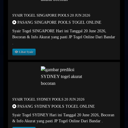
SYAIR TOGEL SINGAPORE POOLS 20 JUN 2026
PASANG SINGAPORE POOLS TOGEL ONLINE
Syair Togel SINGAPORE Hari ini Tanggal 20 June 2026,
Bocoran & Info Akurat yang pasti JP Togel Online Dari Bandar
.
Lihat Syair
SYAIR TOGEL SYDNEY POOLS 20 JUN 2026
PASANG SYDNEY POOLS TOGEL ONLINE
Syair Togel SYDNEY Hari ini Tanggal 20 June 2026, Bocoran
& Info Akurat yang pasti JP Togel Online Dari Bandar .