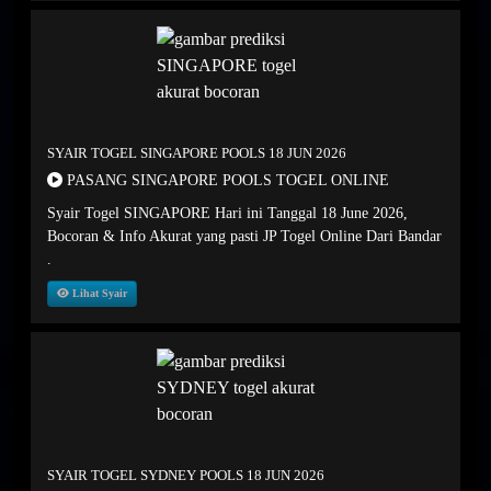
SYAIR TOGEL SINGAPORE POOLS 18 JUN 2026
PASANG SINGAPORE POOLS TOGEL ONLINE
Syair Togel SINGAPORE Hari ini Tanggal 18 June 2026,
Bocoran & Info Akurat yang pasti JP Togel Online Dari Bandar
.
Lihat Syair
SYAIR TOGEL SYDNEY POOLS 18 JUN 2026