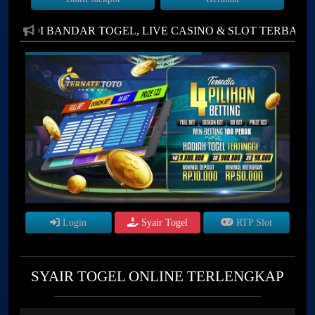
I BANDAR TOGEL, LIVE CASINO & SLOT TERBAIK DAN T
Login
Syair Togel
RTP Slot
SYAIR TOGEL ONLINE TERLENGKAP