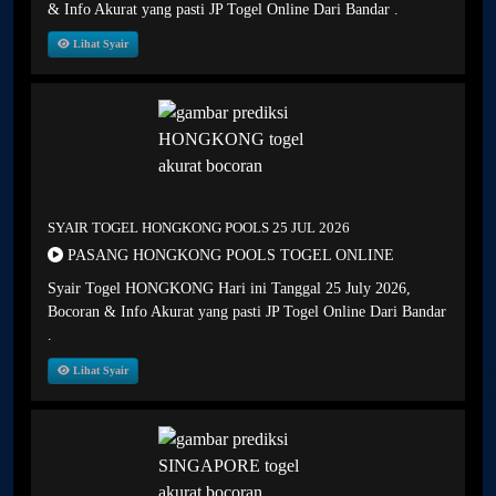
& Info Akurat yang pasti JP Togel Online Dari Bandar .
Lihat Syair
SYAIR TOGEL HONGKONG POOLS 25 JUL 2026
PASANG HONGKONG POOLS TOGEL ONLINE
Syair Togel HONGKONG Hari ini Tanggal 25 July 2026,
Bocoran & Info Akurat yang pasti JP Togel Online Dari Bandar
.
Lihat Syair