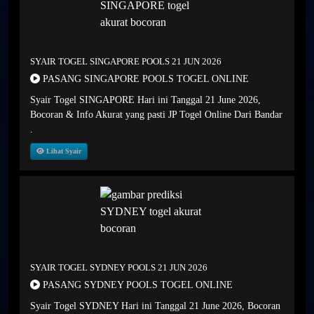
SYAIR TOGEL SINGAPORE POOLS 21 JUN 2026
PASANG SINGAPORE POOLS TOGEL ONLINE
Syair Togel SINGAPORE Hari ini Tanggal 21 June 2026,
Bocoran & Info Akurat yang pasti JP Togel Online Dari Bandar
.
Lihat Syair
SYAIR TOGEL SYDNEY POOLS 21 JUN 2026
PASANG SYDNEY POOLS TOGEL ONLINE
Syair Togel SYDNEY Hari ini Tanggal 21 June 2026, Bocoran