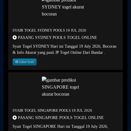
SYAIR TOGEL SYDNEY POOLS 19 JUL 2026
PASANG SYDNEY POOLS TOGEL ONLINE
Syair Togel SYDNEY Hari ini Tanggal 19 July 2026, Bocoran
& Info Akurat yang pasti JP Togel Online Dari Bandar .
Lihat Syair
SYAIR TOGEL SINGAPORE POOLS 19 JUL 2026
PASANG SINGAPORE POOLS TOGEL ONLINE
Syair Togel SINGAPORE Hari ini Tanggal 19 July 2026,